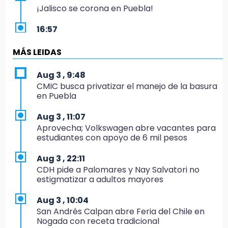
¡Jalisco se corona en Puebla!
16:57
Los Voladores de Papantla vuelven a Izúcar y
cierran festejos de Santo Domingo
MÁS LEIDAS
16:50
Aug 3 , 9:48
México va por el oro y el boleto olímpico en
CMIC busca privatizar el manejo de la basura
Flag Football
en Puebla
16:34
Aug 3 , 11:07
Memes y críticas surten efecto; modifican
Aprovecha; Volkswagen abre vacantes para
colores del parque en Chalchicomula
estudiantes con apoyo de 6 mil pesos
16:00
Aug 3 , 22:11
MC reorganiza su estructura en Atlixco y
CDH pide a Palomares y Nay Salvatori no
nombra a Julio Águila dirigente
estigmatizar a adultos mayores
15:17
Aug 3 , 10:04
Operativo en Atencingo deja un detenido y
San Andrés Calpan abre Feria del Chile en
una motocicleta recuperada
Nogada con receta tradicional