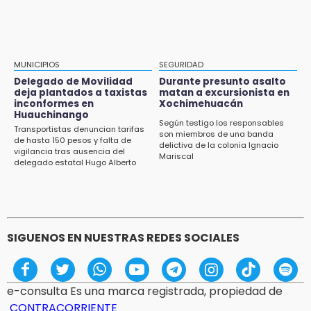
y prestaciones: aplica en Puebla
12:44
Precio del gas LP baja en Puebla, aprovecha
esta semana
MUNICIPIOS
SEGURIDAD
Delegado de Movilidad
Durante presunto asalto
12:32
deja plantados a taxistas
matan a excursionista en
inconformes en
Xochimehuacán
Puebla busca revancha en la Leagues Cup
Huauchinango
Según testigo los responsables
Transportistas denuncian tarifas
12:14
son miembros de una banda
de hasta 150 pesos y falta de
delictiva de la colonia Ignacio
Obed Vargas gana confianza con el Atlético
vigilancia tras ausencia del
Mariscal
delegado estatal Hugo Alberto
Gutiérrez Rangel
SIGUENOS EN NUESTRAS REDES SOCIALES
e-consulta Es una marca registrada, propiedad de
CONTRACORRIENTE