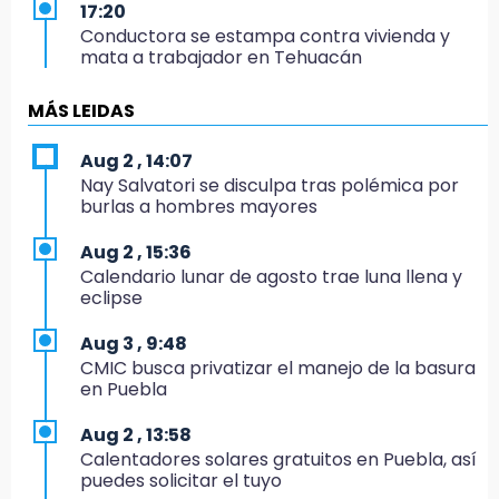
17:20
Conductora se estampa contra vivienda y
mata a trabajador en Tehuacán
17:18
MÁS LEIDAS
Advierten sanciones por estacionarse en
avenida de Tlatlauquitepec
Aug 2 , 14:07
Nay Salvatori se disculpa tras polémica por
17:15
burlas a hombres mayores
Profeco suspende Cimera Gym Club en
Cholula tras detectar cinco irregularidades
Aug 2 , 15:36
Calendario lunar de agosto trae luna llena y
16:51
eclipse
Recuperan espacios deportivos en La
Libertad
Aug 3 , 9:48
CMIC busca privatizar el manejo de la basura
16:45
en Puebla
Sheinbaum entrega tarjetas de Pensión
Mujeres Bienestar en Naucalpan
Aug 2 , 13:58
Calentadores solares gratuitos en Puebla, así
14:45
puedes solicitar el tuyo
Ejecutan a dos hombres dentro de un