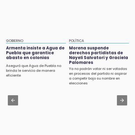
21:25
Aug 2 , 17:07
México se queda con la plata
Miss Turismo Puebla 2026 impulsa a
Chignautla como destino turístico estatal
20:35
NFL México: arranca cuenta regresiva por
Aug 2 , 12:04
boletos
Gas LP baja en Puebla, aprovecha el precio
GOBIERNO
POLÍTICA
esta semana
Armenta insiste a Agua de
Morena suspende
Puebla que garantice
derechos partidistas de
abasto en colonias
Nayeli Salvatori y Graciela
Aug 2 , 14:06
Palomares
Identifican a dos víctimas de fatal volcadura
Aseguró que Agua de Puebla no
Ya no podrán votar ni ser votadas
en barranco de Pantepec
brinda le servicio de manera
en procesos del partido ni aspirar
eficiente
a competir bajo su nombre en
Aug 2 , 11:35
elecciones
Patrulla de Santa Isabel Cholula choca
contra puente en la Puebla-Atlixco
Aug 3 , 18:05
Gobierno busca nuevos vuelos para
aeropuerto; 4 de los 12 nuevos peligran