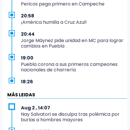
Pericos pega primero en Campeche
20:58
¡América humilla a Cruz Azul!
20:44
Jorge Máynez pide unidad en MC para lograr
cambios en Puebla
19:00
Puebla corona a sus primeros campeones
nacionales de charrería
18:26
Regresa Sheinbaum a Puebla y entrega
viviendas: programa avanza 30 %
MÁS LEIDAS
18:11
Aug 2 , 14:07
México hace historia: tricampeón de
Nay Salvatori se disculpa tras polémica por
Centroamericanos
burlas a hombres mayores
17:24