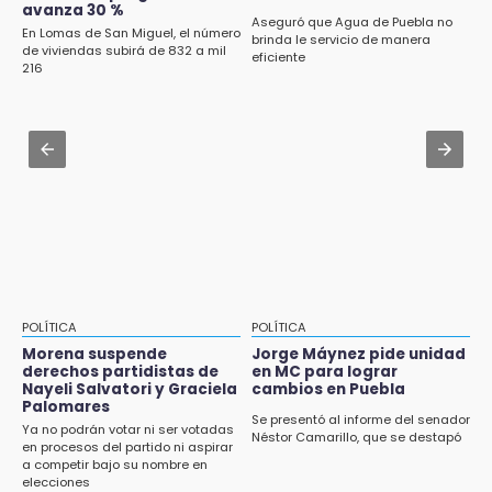
avanza 30 %
desfile de mojigangas de Atlixco 2026
Aseguró que Agua de Puebla no
En Lomas de San Miguel, el número
brinda le servicio de manera
de viviendas subirá de 832 a mil
Aug 3 , 18:05
eficiente
216
Gobierno busca nuevos vuelos para
aeropuerto; 4 de los 12 nuevos peligran
Aug 2 , 12:04
Gas LP baja en Puebla, aprovecha el precio
esta semana
POLÍTICA
POLÍTICA
Morena suspende
Jorge Máynez pide unidad
derechos partidistas de
en MC para lograr
Nayeli Salvatori y Graciela
cambios en Puebla
Palomares
Se presentó al informe del senador
Ya no podrán votar ni ser votadas
Néstor Camarillo, que se destapó
en procesos del partido ni aspirar
a competir bajo su nombre en
elecciones