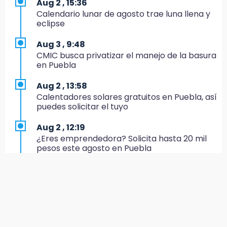
Aug 2 , 15:36
El Quintalero: la panadería de Izúcar que
Calendario lunar de agosto trae luna llena y
elabora pan de conejo para Santo Domingo
eclipse
17:20
Aug 3 , 9:48
Conductora se estampa contra vivienda y
CMIC busca privatizar el manejo de la basura
mata a trabajador en Tehuacán
en Puebla
17:18
Aug 2 , 13:58
Advierten sanciones por estacionarse en
Calentadores solares gratuitos en Puebla, así
avenida de Tlatlauquitepec
puedes solicitar el tuyo
17:15
Aug 2 , 12:19
Profeco suspende Cimera Gym Club en
¿Eres emprendedora? Solicita hasta 20 mil
Cholula tras detectar cinco irregularidades
pesos este agosto en Puebla
16:51
Aug 3 , 11:07
Recuperan espacios deportivos en La
Aprovecha; Volkswagen abre vacantes para
Libertad
estudiantes con apoyo de 6 mil pesos
16:45
Aug 2 , 12:34
Sheinbaum entrega tarjetas de Pensión
Alumnos de la AMIZ Puebla son forzados a