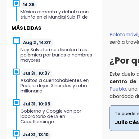
14:36
México remonta y debuta con
triunfo en el Mundial Sub 17 de
Voleibol
MÁS LEIDAS
Boletomóvil
14:34
será a travé
Ahorra en el regreso a clases con
Aug 2 , 14:07
esta guía de Profeco
Nay Salvatori se disculpa tras
polémica por burlas a hombres
¿Por q
mayores
14:33
Recuperan taxi robado
abandonado en la colonia
Jul 31 , 10:37
Este duelo d
Amatitlanes, Izúcar de Matamoros
Asaltos a cuentahabientes en
centro de 
Puebla dejan 3 heridos y robo
Puebla
, un
millonario
14:31
abordado du
Regístrate en el Programa de
Apoyo al Empleo en Puebla
Jul 31 , 10:05
Gobierno y Google van por
Te puede i
laboratorio de IA en
14:30
Cuautlancingo
Julio Cés
Presentan las 10 primeras
conclusiones sobre el fracking en
México
Jul 31 , 13:10