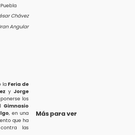
César Chávez
Gran Angular
e la
Feria de
ez
y
Jorge
ponerse los
el
Gimnasio
Más para ver
algo
, en una
vento que ha
contra las