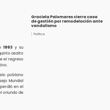
Graciela Palomares cierra casa
de gestión por remodelación ante
vandalismo
Política
en
1993
y su
quinto asalto
ue el regreso
ivo.
uelo poblano
sejo Mundial
perdió en el
el oriundo de