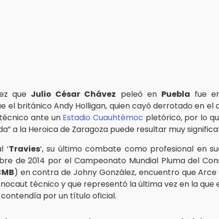
vez que
Julio César Chávez
peleó en
Puebla
fue 
 el británico Andy Holligan, quien cayó derrotado en el 
técnico ante un
Estadio Cuauhtémoc
pletórico, por lo q
da” a la Heroica de Zaragoza puede resultar muy significat
l ‘
Travies
’, su último combate como profesional en s
bre de 2014 por el Campeonato Mundial Pluma del Con
CMB
) en contra de Johny González, encuentro que Arce 
 nocaut técnico y que representó la última vez en la que 
contendía por un título oficial.