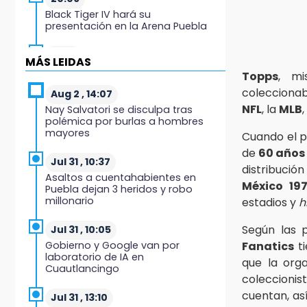
Black Tiger IV hará su
presentación en la Arena Puebla
19:54
MÁS LEIDAS
Investigación de ASE a Tlatehui y
Topps
, mi
Cuautle no es politiquería, es por
coleccionab
posible desfalco al erario
Aug 2 , 14:07
NFL
, la
MLB
,
Nay Salvatori se disculpa tras
polémica por burlas a hombres
19:45
mayores
Cuando el p
Estado invertirá en unidades
médicas del IMSS-Bienestar y el
de
60 años
SEDIF
Jul 31 , 10:37
distribuci
Asaltos a cuentahabientes en
México 19
Puebla dejan 3 heridos y robo
19:35
millonario
estadios y
h
De la Vega niega venta de Bravos
Según las 
Jul 31 , 10:05
19:34
Gobierno y Google van por
Fanatics
ti
Desalojan a dos comerciantes en
laboratorio de IA en
que la org
Valsequillo por invasión en zona
Cuautlancingo
de Conagua
coleccionis
cuentan, as
Jul 31 , 13:10
19:18