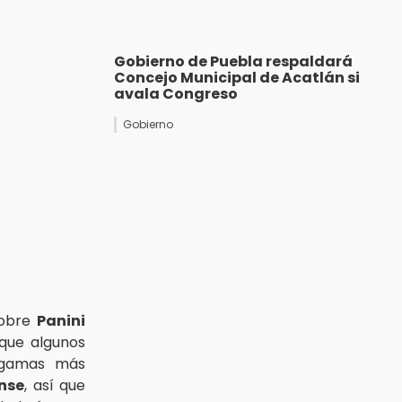
Gobierno de Puebla respaldará
Concejo Municipal de Acatlán si
avala Congreso
Gobierno
obre
Panini
 que algunos
s gamas más
nse
, así que