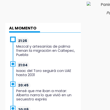
P
AL MOMENTO
21:26
Mezcal y artesanías de palma
frenan la migración en Caltepec,
Puebla
21:04
Isaac del Toro seguirá con UAE
hasta 2031
20:45
Pensé que me iban a matar:
Alberto narra lo que vivió en un
secuestro exprés
20:09