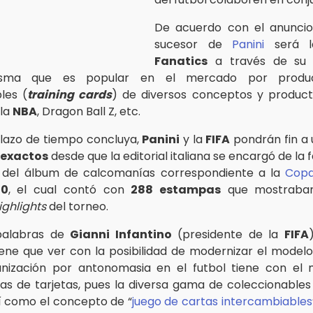
De acuerdo con el anuncio 
sucesor de
Panini
será l
Fanatics
a través de su m
sma que es popular en el mercado por produci
les (
training cards
) de diversos conceptos y product
 la
NBA
, Dragon Ball Z, etc.
lazo de tiempo concluya,
Panini
y la
FIFA
pondrán fin a 
 exactos
desde que la editorial italiana se encargó de la 
ón del álbum de calcomanías correspondiente a la
Copa
70
, el cual contó con
288 estampas
que mostraban
ighlights
del torneo.
palabras de
Gianni Infantino
(presidente de la
FIFA
ene que ver con la posibilidad de modernizar el model
anización por antonomasia en el futbol tiene con el
tas de tarjetas, pues la diversa gama de coleccionables
í como el concepto de “
juego de cartas intercambiables