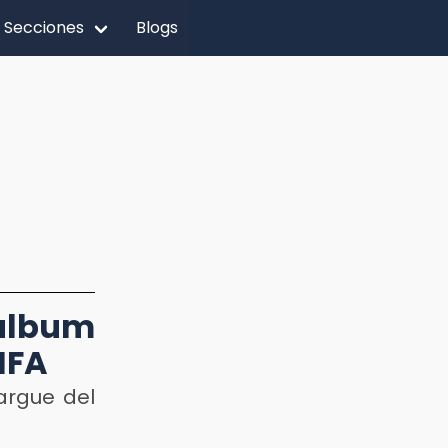
Secciones
Blogs
 álbum
FIFA
argue del