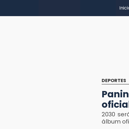
Inici
DEPORTES
Panin
ofici
2030 ser
álbum of