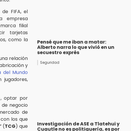
de FIFA, el
a empresa
arca filial
r tarjetas
os, como la
Pensé que me iban a matar:
Alberto narra lo que vivió en un
secuestro exprés
una relación
Seguridad
fabricación y
 del Mundo
 jugadores,
), optar por
o de negocio
 mercado de
 con los que
Investigación de ASE a Tlatehui y
” (
TCG
) que
Cuautle no es politiquería, es por