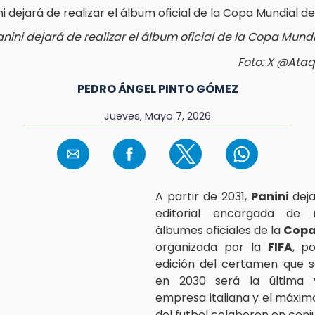
anini dejará de realizar el álbum oficial de la Copa Mundi
Foto: X @Ata
PEDRO ÁNGEL PINTO GÓMEZ
Jueves, Mayo 7, 2026
A partir de 2031,
Panini
deja
editorial encargada de r
álbumes oficiales de la
Copa
organizada por la
FIFA
, p
edición del certamen que s
en 2030 será la última 
empresa italiana y el máxi
del futbol colaboren en conj