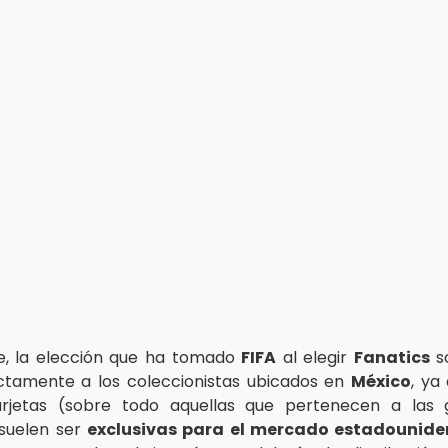
e, la elección que ha tomado
FIFA
al elegir
Fanatics
s
ctamente a los coleccionistas ubicados en
México
, ya
arjetas (sobre todo aquellas que pertenecen a la
 suelen ser
exclusivas para el mercado estadounide