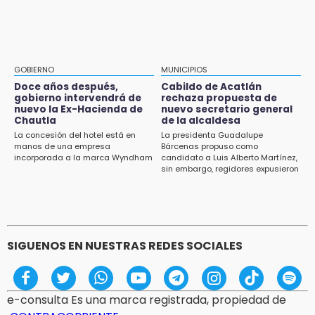
Puebla, segundo nacional con tasa más alta
Aprovecha; Volkswagen abre vacantes para
de muertes por diabetes
estudiantes con apoyo de 6 mil pesos
13:54
Falla convocatoria de inconformes de
GOBIERNO
MUNICIPIOS
Acatlán durante gira de Armenta en Chila
Doce años después,
Cabildo de Acatlán
gobierno intervendrá de
rechaza propuesta de
13:48
nuevo la Ex-Hacienda de
nuevo secretario general
Estado de México llevará su cultura al
Chautla
de la alcaldesa
Festival Cervantino 2026
La concesión del hotel está en
La presidenta Guadalupe
manos de una empresa
Bárcenas propuso como
incorporada a la marca Wyndham
candidato a Luis Alberto Martínez,
13:26
sin embargo, regidores expusieron
Ya instalan más de 2 mil luces para fiestas
su inconformidad ya que fue la
patrias en el Centro Histórico
única propuesta
12:55
Aranza López, la poblana que tocó la gloria
SIGUENOS EN NUESTRAS REDES SOCIALES
e-consulta Es una marca registrada, propiedad de