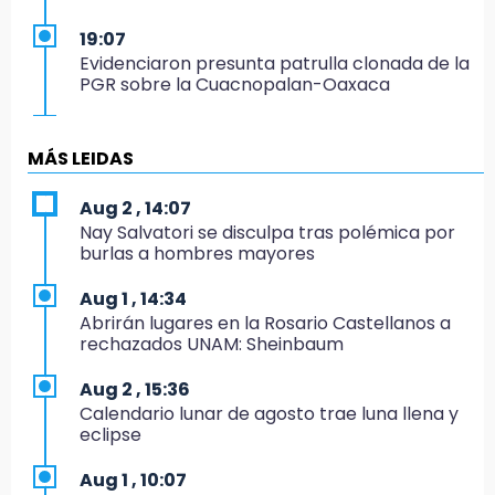
19:07
Evidenciaron presunta patrulla clonada de la
PGR sobre la Cuacnopalan-Oaxaca
19:04
Directora de Orquesta Symphonia UDLAP
MÁS LEIDAS
dirige agrupaciones de talla internacional
Aug 2 , 14:07
18:14
Nay Salvatori se disculpa tras polémica por
EE. UU. Sub-20 avanza a la final de
burlas a hombres mayores
CONCACAF
Aug 1 , 14:34
17:50
Abrirán lugares en la Rosario Castellanos a
Van 17 denuncias por delitos ambientales,
rechazados UNAM: Sheinbaum
pero no hay detenidos por incendios
Aug 2 , 15:36
17:01
Calendario lunar de agosto trae luna llena y
Vecinos de Atlixco-Metepec denuncian
eclipse
inseguridad en caminos alternos por obra
carretera
Aug 1 , 10:07