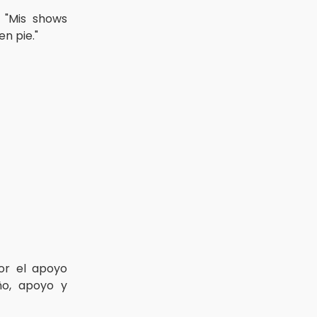
 "Mis shows
en pie."
or el apoyo
ño, apoyo y