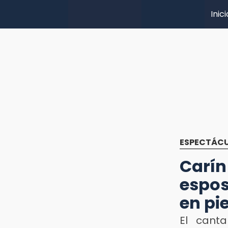
Inici
ESPECTÁC
Carín
espos
en pi
El canta