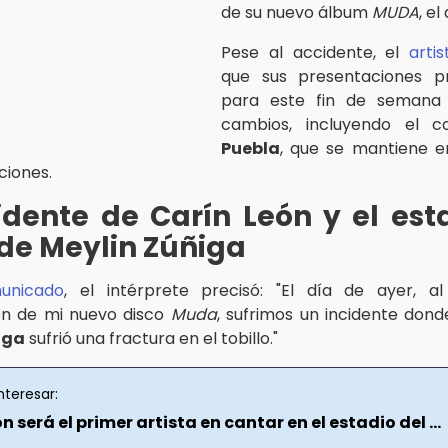
de su nuevo álbum
MUDA
, el
Pese al accidente, el
artis
que sus presentaciones 
para este fin de semana 
cambios, incluyendo el c
Puebla
, que se mantiene e
ciones.
idente de Carín León y el es
de Meylin Zúñiga
unicado
, el intérprete precisó: "El día de ayer, al 
ón de mi nuevo disco
Muda
, sufrimos un incidente don
iga
sufrió una fractura en el tobillo."
nteresar:
n será el primer artista en cantar en el estadio del ...