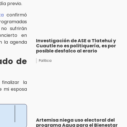
 día previo.
ta
confirmó
programadas
no sufrirán
oncierto en
Investigación de ASE a Tlatehui y
n la agenda
Cuautle no es politiquería, es por
posible desfalco al erario
tado de
Política
finalizar la
de mi esposa
Artemisa niega uso electoral del
programa Agua para el Bienestar