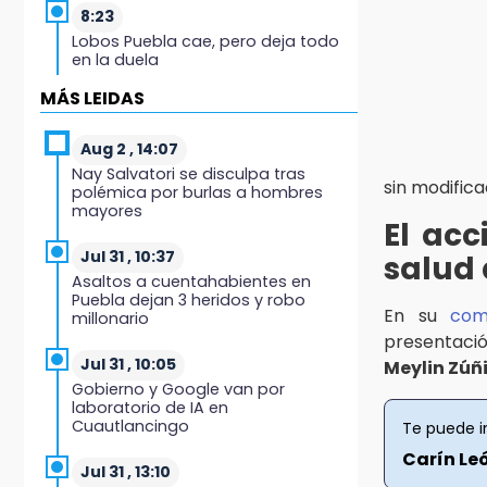
8:23
Lobos Puebla cae, pero deja todo
en la duela
MÁS LEIDAS
8:07
Ahora Volaris cancela rutas de
Puebla a León y San Luis Potosí
Aug 2 , 14:07
Nay Salvatori se disculpa tras
sin modifica
polémica por burlas a hombres
7:58
mayores
Portland golea al Puebla en la
El acc
Leagues Cup
Jul 31 , 10:37
salud 
Asaltos a cuentahabientes en
7:42
Puebla dejan 3 heridos y robo
México y Perú reanudan relaciones
En su
com
millonario
tras salvoconducto a Betssy
presentaci
Chávez
Jul 31 , 10:05
Meylin Zúñ
Gobierno y Google van por
21:58
laboratorio de IA en
¡México, campeón de oro!
Cuautlancingo
Te puede i
Carín Leó
21:26
Jul 31 , 13:10
Mezcal y artesanías de palma