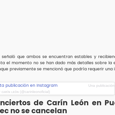
n
señaló que ambos se encuentran estables y recibien
ta el momento no se han dado más detalles sobre la 
nque previamente se mencionó que podría requerir una 
ta publicación en Instagram
Una publicación
 ᴄᴀʀíɴ ʟᴇóɴ (@carinleonoficial)
onciertos de Carín León en Pu
ec no se cancelan