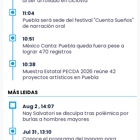
al ser arrollado en ciclovía
11:04
Puebla será sede del festival "Cuenta Sueños"
de narración oral
10:51
México Canta: Puebla queda fuera pese a
lograr 470 registros
10:38
Muestra Estatal PECDA 2026 reúne 42
proyectos artísticos en Puebla
9:43
MÁS LEIDAS
Pericos de Puebla cierran con derrota y van
por Campeche
Aug 2 , 14:07
Nay Salvatori se disculpa tras polémica por
9:21
burlas a hombres mayores
Buscan a tres hombres tras violento asalto a
adulta mayor en Atlixco
Jul 31 , 13:10
Conoce el programa del Inapam para