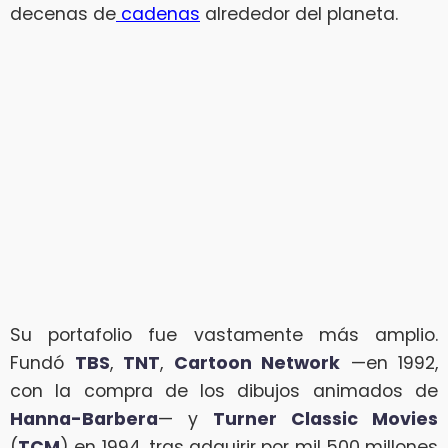
decenas de
cadenas
alrededor del planeta.
Su portafolio fue vastamente más amplio.
Fundó
TBS
,
TNT
,
Cartoon Network
—en 1992,
con la compra de los dibujos animados de
Hanna-Barbera
— y
Turner Classic Movies
(
TCM
) en 1994, tras adquirir por mil 500 millones