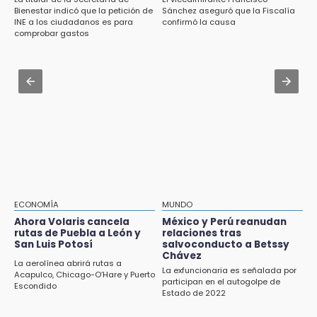
Sujeto asalta banco en Plaza Dorada tras
Bienestar indicó que la petición de
Sánchez aseguró que la Fiscalía
amenazar con supuesto explosivo
Jul 31 , 13:35
INE a los ciudadanos es para
confirmó la causa
El mexicano Karim López firma contrato
comprobar gastos
18:43
multianual con Memphis Grizzlies
Renuncia Norman Campos, responsable de
ciclovías de Chedraui
Jul 31 , 15:22
Luis Miguel sorprende con su regreso como
18:13
imagen de Coca-Cola
Pacientes trasplantados denuncian
desabasto de medicamentos en IMSS San
José
17:45
Procede obra del FAISPIAM en Zapotitlán
Salinas tras conflicto por predio
ECONOMÍA
MUNDO
Ahora Volaris cancela
México y Perú reanudan
17:21
rutas de Puebla a León y
relaciones tras
Prevalece trabajo infantil en Tehuacán,
San Luis Potosí
salvoconducto a Betssy
Chávez
cruceros los más reportados
La aerolínea abrirá rutas a
La exfuncionaria es señalada por
Acapulco, Chicago-O’Hare y Puerto
participan en el autogolpe de
17:15
Escondido
Estado de 2022
Nuevo color del parque de Chalchicomula de