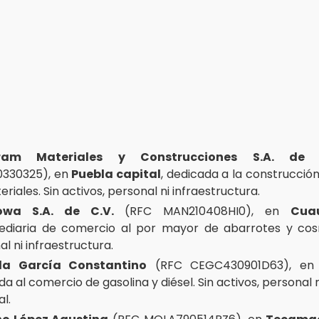
ram Materiales y Construcciones S.A. de 
330325), en
Puebla capital
, dedicada a la construcció
riales. Sin activos, personal ni infraestructura.
wa S.A. de C.V.
(RFC MAN210408HI0), en
Cua
ediaria de comercio al por mayor de abarrotes y cosm
l ni infraestructura.
a García Constantino
(RFC CEGC430901D63), e
a al comercio de gasolina y diésel. Sin activos, personal
l.