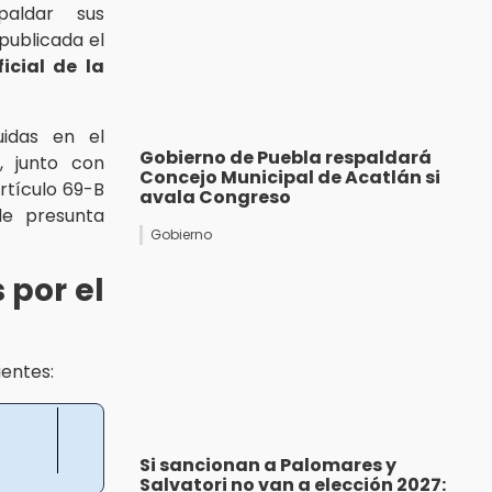
spaldar sus
publicada el
ficial de la
uidas en el
Gobierno de Puebla respaldará
, junto con
Concejo Municipal de Acatlán si
rtículo 69-B
avala Congreso
de presunta
Gobierno
 por el
ientes:
Si sancionan a Palomares y
Salvatori no van a elección 2027: