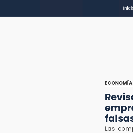
Inici
ECONOMÍA
Revis
empr
falsa
Las comp