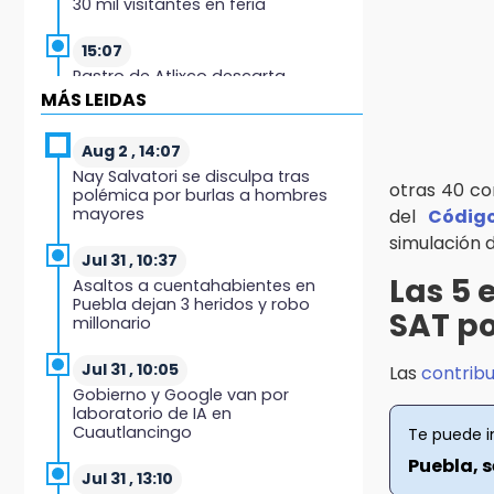
30 mil visitantes en feria
15:07
Rastro de Atlixco descarta
clembuterol y alerta por
MÁS LEIDAS
mataderos clandestinos
Aug 2 , 14:07
15:03
Nay Salvatori se disculpa tras
Cholula estrena agenda cultural
otras 40 co
polémica por burlas a hombres
con siete actividades
mayores
del
Código
simulación 
15:01
Jul 31 , 10:37
Gobierno de Puebla respaldará
Las 5 
Asaltos a cuentahabientes en
Concejo Municipal de Acatlán si
Puebla dejan 3 heridos y robo
avala Congreso
SAT po
millonario
14:56
Jul 31 , 10:05
Las
contrib
Regístrate a la clase gratuita de
Gobierno y Google van por
ballet con Elisa Carrillo en Puebla
laboratorio de IA en
Cuautlancingo
Te puede i
14:43
Puebla, 
Conductor de Atencingo resulta
Jul 31 , 13:10
lesionado al volcar en libramiento