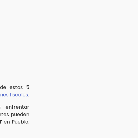
 de estas 5
nes fiscales.
n enfrentar
entes pueden
T
en Puebla.