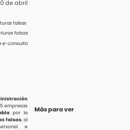
0 de abril
turas falsas
n e-consulta
istración
a 5 empresas
Más para ver
ebla
por la
as falsas
, al
ersonal e