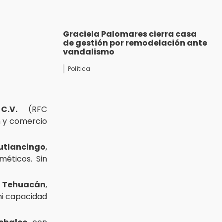
Graciela Palomares cierra casa
de gestión por remodelación ante
vandalismo
Política
C.V.
(RFC
n y comercio
utlancingo
,
éticos. Sin
n
Tehuacán
,
 ni capacidad