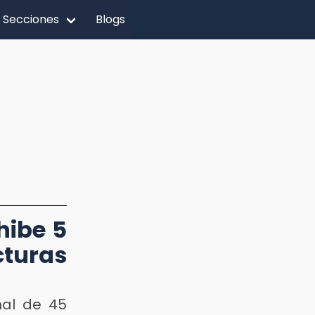
Secciones
Blogs
hibe 5
turas
nal de 45