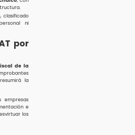
chalco
, con
structura.
c
, clasificado
personal ni
SAT por
iscal de la
omprobantes
resumirá la
las empresas
umentación e
svirtuar los