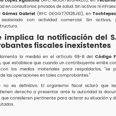
o López Agustina
(RFC MOLA790514RZ6), en
Tecama
ad en consultorios privados de salud. Sin activos ni infrae
a Gómez Gabriel
(RFC OEGG770128JI0), en
Tochtepe
asalariado con actividad comercial. Sin activos, 
tructura.
 implica la notificación del 
bantes fiscales inexistentes
amenta la medida en el artículo 69-B del
Código F
n
, que establece que cuando un contribuyente emite c
 con los medios materiales para respaldarlos, "se p
a de las operaciones en tales comprobantes."
o no es definitivo. El organismo fiscal aclaró que 
 tienen derecho a presentar ante la autoridad la doc
 que consideren pertinente para aclarar su situación y de
utados.