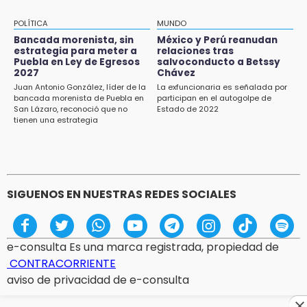
15:26
Grupo armado asalta gasera en San Andrés
POLÍTICA
MUNDO
Cholula
Bancada morenista, sin
México y Perú reanudan
estrategia para meter a
relaciones tras
Puebla en Ley de Egresos
salvoconducto a Betssy
15:21
2027
Chávez
Texmelucan contará con más de 500
Juan Antonio González, líder de la
La exfuncionaria es señalada por
cámaras de videovigilancia
bancada morenista de Puebla en
participan en el autogolpe de
San Lázaro, reconoció que no
Estado de 2022
15:08
tienen una estrategia
Huitzilan de Serdán espera hasta 30 mil
visitantes en feria
SIGUENOS EN NUESTRAS REDES SOCIALES
e-consulta Es una marca registrada, propiedad de
CONTRACORRIENTE
aviso de privacidad de e-consulta