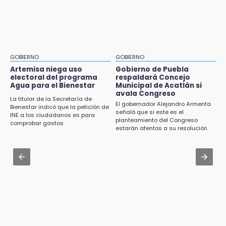
en Puebla
Academia Militarizada Ignacio Zaragoza
16:31
Jul 31 , 17:16
Tras año y medio arrancará construcción del
¿Se va? Real Madrid anunció que no igualaran
Ecoparque Tlalli-Malinche
el precio por Vinícius Jr.
GOBIERNO
GOBIERNO
16:01
Aug 3 , 9:48
Artemisa niega uso
Gobierno de Puebla
Artemisa niega uso electoral del programa
electoral del programa
respaldará Concejo
CMIC busca privatizar el manejo de la basura
Agua para el Bienestar
Municipal de Acatlán si
Agua para el Bienestar
en Puebla
avala Congreso
La titular de la Secretaría de
El gobernador Alejandro Armenta
15:57
Bienestar indicó que la petición de
Jul 31 , 13:46
señaló que si este es el
INE a los ciudadanos es para
Texmelucan abren convocatoria de Huertos
planteamiento del Congreso
Certifícate como operador de transporte en
comprobar gastos
de Traspatio para grupos vulnerables
estarán atentos a su resolución
Icatep
15:43
Jul 31 , 14:02
Investigan presunta reventa de más de 100
Prepárate para lluvias intensas por frente
lotes en panteón de Tehuacán
frío en Puebla
15:32
Roban bicicleta en menos de un minuto en
plaza de Libres