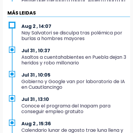
Pensé que me iban a matar: Alberto narra lo
que vivió en un secuestro exprés
MÁS LEIDAS
20:09
Black Tiger IV hará su presentación en la
Aug 2 , 14:07
Arena Puebla
Nay Salvatori se disculpa tras polémica por
burlas a hombres mayores
19:54
Investigación de ASE a Tlatehui y Cuautle no
Jul 31 , 10:37
es politiquería, es por posible desfalco al
Asaltos a cuentahabientes en Puebla dejan 3
erario
heridos y robo millonario
19:45
Jul 31 , 10:05
Estado invertirá en unidades médicas del
Gobierno y Google van por laboratorio de IA
IMSS-Bienestar y el SEDIF
en Cuautlancingo
19:35
Jul 31 , 13:10
De la Vega niega venta de Bravos
Conoce el programa del Inapam para
conseguir empleo gratuito
19:34
Desalojan a dos comerciantes en Valsequillo
Aug 2 , 15:36
por invasión en zona de Conagua
Calendario lunar de agosto trae luna llena y