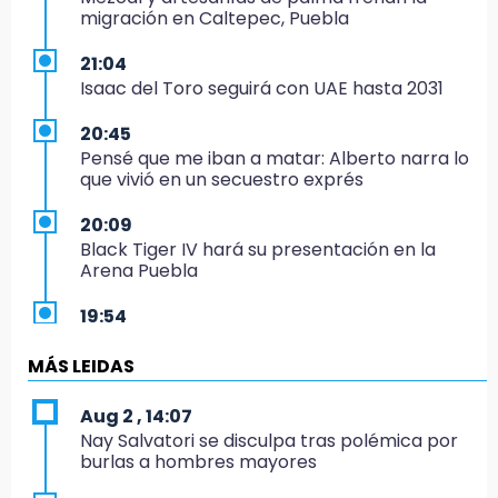
migración en Caltepec, Puebla
21:04
Isaac del Toro seguirá con UAE hasta 2031
20:45
Pensé que me iban a matar: Alberto narra lo
que vivió en un secuestro exprés
20:09
Black Tiger IV hará su presentación en la
Arena Puebla
19:54
Investigación de ASE a Tlatehui y Cuautle no
es politiquería, es por posible desfalco al
MÁS LEIDAS
erario
Aug 2 , 14:07
19:45
Nay Salvatori se disculpa tras polémica por
Estado invertirá en unidades médicas del
burlas a hombres mayores
IMSS-Bienestar y el SEDIF