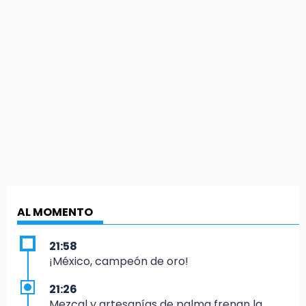
AL MOMENTO
21:58
¡México, campeón de oro!
21:26
Mezcal y artesanías de palma frenan la