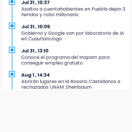
Jul 31 , 10:37
19:35
Asaltos a cuentahabientes en Puebla dejan 3
De la Vega niega venta de Bravos
heridos y robo millonario
19:34
Jul 31 , 10:05
Desalojan a dos comerciantes en Valsequillo
Gobierno y Google van por laboratorio de IA
por invasión en zona de Conagua
en Cuautlancingo
19:18
Jul 31 , 13:10
Bancada morenista, sin estrategia para
Conoce el programa del Inapam para
meter a Puebla en Ley de Egresos 2027
conseguir empleo gratuito
18:54
Aug 1 , 14:34
Gobierno rehabilitará el drenaje del Hospital
Abrirán lugares en la Rosario Castellanos a
de Especialidades del Issstep
rechazados UNAM: Sheinbaum
18:49
Aug 2 , 15:36
Sujeto asalta banco en Plaza Dorada tras
Calendario lunar de agosto trae luna llena y
amenazar con supuesto explosivo
eclipse
18:43
Jul 31 , 12:59
Renuncia Norman Campos, responsable de
Aprovecha las Ferias de Paz con consultas