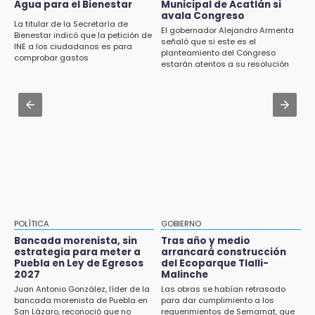
Agua para el Bienestar
Municipal de Acatlán si
Investigan presunta reventa de más de 100
en Puebla
avala Congreso
lotes en panteón de Tehuacán
La titular de la Secretaría de
El gobernador Alejandro Armenta
Bienestar indicó que la petición de
Jul 31 , 13:46
señaló que si este es el
INE a los ciudadanos es para
15:32
planteamiento del Congreso
Certifícate como operador de transporte en
comprobar gastos
Roban bicicleta en menos de un minuto en
estarán atentos a su resolución
Icatep
plaza de Libres
Jul 31 , 14:02
15:26
Prepárate para lluvias intensas por frente
Grupo armado asalta gasera en San Andrés
frío en Puebla
Cholula
15:21
Texmelucan contará con más de 500
cámaras de videovigilancia
15:08
POLÍTICA
GOBIERNO
Huitzilan de Serdán espera hasta 30 mil
Bancada morenista, sin
Tras año y medio
visitantes en feria
estrategia para meter a
arrancará construcción
Puebla en Ley de Egresos
del Ecoparque Tlalli-
2027
Malinche
15:07
Juan Antonio González, líder de la
Las obras se habían retrasado
Rastro de Atlixco descarta clembuterol y
bancada morenista de Puebla en
para dar cumplimiento a los
alerta por mataderos clandestinos
San Lázaro, reconoció que no
requerimientos de Semarnat, que