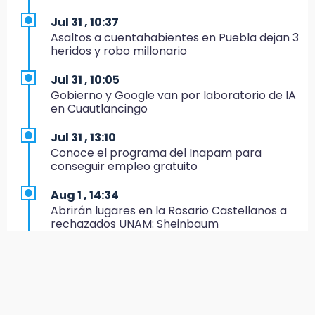
Bancada morenista, sin estrategia para
meter a Puebla en Ley de Egresos 2027
Jul 31 , 10:37
Asaltos a cuentahabientes en Puebla dejan 3
18:54
heridos y robo millonario
Gobierno rehabilitará el drenaje del Hospital
de Especialidades del Issstep
Jul 31 , 10:05
Gobierno y Google van por laboratorio de IA
18:49
en Cuautlancingo
Sujeto asalta banco en Plaza Dorada tras
amenazar con supuesto explosivo
Jul 31 , 13:10
Conoce el programa del Inapam para
18:43
conseguir empleo gratuito
Renuncia Norman Campos, responsable de
ciclovías de Chedraui
Aug 1 , 14:34
Abrirán lugares en la Rosario Castellanos a
18:13
rechazados UNAM: Sheinbaum
Pacientes trasplantados denuncian
desabasto de medicamentos en IMSS San
Jul 31 , 12:59
José
Aprovecha las Ferias de Paz con consultas
médicas gratis en Puebla
17:45
Procede obra del FAISPIAM en Zapotitlán
Aug 2 , 15:36