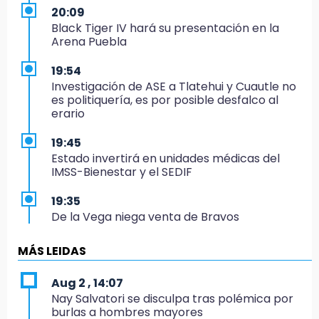
20:09
Black Tiger IV hará su presentación en la
Arena Puebla
19:54
Investigación de ASE a Tlatehui y Cuautle no
es politiquería, es por posible desfalco al
erario
19:45
Estado invertirá en unidades médicas del
IMSS-Bienestar y el SEDIF
19:35
De la Vega niega venta de Bravos
19:34
MÁS LEIDAS
Desalojan a dos comerciantes en Valsequillo
por invasión en zona de Conagua
Aug 2 , 14:07
Nay Salvatori se disculpa tras polémica por
19:18
burlas a hombres mayores