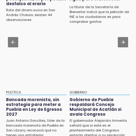
Cholula
desfalco al erario
¿Se va? Real Madrid anunció que no igualaran
La titular de la Secretaría de
Ruta del dinero sucio en San
el precio por Vinícius Jr.
Bienestar indicó que la petición de
15:21
Andrés Cholula; existen 44
INE a los ciudadanos es para
observaciones
Texmelucan contará con más de 500
comprobar gastos
Jul 31 , 13:46
cámaras de videovigilancia
Certifícate como operador de transporte en
Icatep
15:08
Huitzilan de Serdán espera hasta 30 mil
Jul 31 , 14:02
visitantes en feria
Prepárate para lluvias intensas por frente
frío en Puebla
15:07
Rastro de Atlixco descarta clembuterol y
alerta por mataderos clandestinos
15:03
POLÍTICA
GOBIERNO
Cholula estrena agenda cultural con siete
Bancada morenista, sin
Gobierno de Puebla
actividades
estrategia para meter a
respaldará Concejo
Puebla en Ley de Egresos
Municipal de Acatlán si
15:01
2027
avala Congreso
Gobierno de Puebla respaldará Concejo
Juan Antonio González, líder de la
El gobernador Alejandro Armenta
bancada morenista de Puebla en
señaló que si este es el
Municipal de Acatlán si avala Congreso
San Lázaro, reconoció que no
planteamiento del Congreso
tienen una estrategia
estarán atentos a su resolución