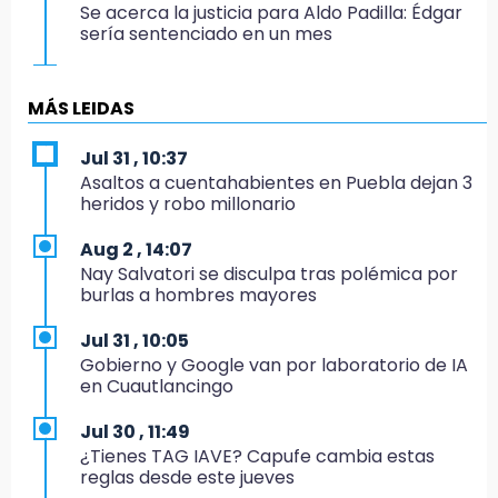
Se acerca la justicia para Aldo Padilla: Édgar
sería sentenciado en un mes
20:40
Coleadero repartirá hasta 205 mil pesos en
MÁS LEIDAS
Puebla
Jul 31 , 10:37
20:26
Asaltos a cuentahabientes en Puebla dejan 3
Hombre es asesinado a balazos en el centro
heridos y robo millonario
de Tenampulco
Aug 2 , 14:07
19:49
Nay Salvatori se disculpa tras polémica por
BUAP pagó 74 millones por 25 nuevos
burlas a hombres mayores
autobuses del STU
Jul 31 , 10:05
19:33
Gobierno y Google van por laboratorio de IA
Hallan sin vida a mujer y sus dos hijos en
en Cuautlancingo
vivienda de Huauchinango
Jul 30 , 11:49
19:27
¿Tienes TAG IAVE? Capufe cambia estas
Identifican a dos hermanos asesinados cerca
reglas desde este jueves
de la Central de Abastos de Huixcolotla