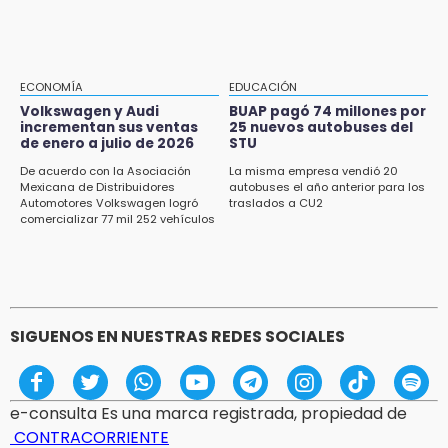
diputadas en sus declaraciones públicas
15:22
Tehuacán: Buscan devolver 10 mil placas y
licencias retenidas durante 15 años
ECONOMÍA
EDUCACIÓN
Volkswagen y Audi
BUAP pagó 74 millones por
15:13
incrementan sus ventas
25 nuevos autobuses del
de enero a julio de 2026
STU
Fuga de agua cumple casi un mes sin ser
atendida en San Andrés Cholula
De acuerdo con la Asociación
La misma empresa vendió 20
Mexicana de Distribuidores
autobuses el año anterior para los
Automotores Volkswagen logró
traslados a CU2
15:13
comercializar 77 mil 252 vehículos
Armenta confirma apertura de siete nuevas
Casas Carmen Serdán
SIGUENOS EN NUESTRAS REDES SOCIALES
e-consulta Es una marca registrada, propiedad de
CONTRACORRIENTE