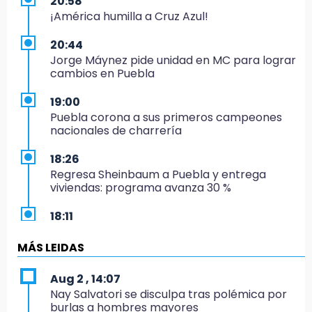
20:58
¡América humilla a Cruz Azul!
20:44
Jorge Máynez pide unidad en MC para lograr
cambios en Puebla
19:00
Puebla corona a sus primeros campeones
nacionales de charrería
18:26
Regresa Sheinbaum a Puebla y entrega
viviendas: programa avanza 30 %
18:11
México hace historia: tricampeón de
Centroamericanos
MÁS LEIDAS
17:24
Aug 2 , 14:07
El Quintalero: la panadería de Izúcar que
Nay Salvatori se disculpa tras polémica por
elabora pan de conejo para Santo Domingo
burlas a hombres mayores