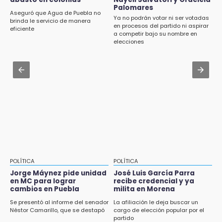
Aug 3 , 22:11
Palomares
CDH pide a Palomares y Nay Salvatori no
Aseguró que Agua de Puebla no
Ya no podrán votar ni ser votadas
estigmatizar a adultos mayores
brinda le servicio de manera
en procesos del partido ni aspirar
eficiente
a competir bajo su nombre en
Aug 2 , 12:04
elecciones
Gas LP baja en Puebla, aprovecha el precio
esta semana
Aug 3 , 18:05
Gobierno busca nuevos vuelos para
aeropuerto; 4 de los 12 nuevos peligran
POLÍTICA
POLÍTICA
Jorge Máynez pide unidad
José Luis García Parra
en MC para lograr
recibe credencial y ya
cambios en Puebla
milita en Morena
Se presentó al informe del senador
La afiliación le deja buscar un
Néstor Camarillo, que se destapó
cargo de elección popular por el
partido