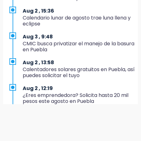
17:20
Aug 2 , 15:36
Conductora se estampa contra vivienda y
Calendario lunar de agosto trae luna llena y
mata a trabajador en Tehuacán
eclipse
17:18
Aug 3 , 9:48
Advierten sanciones por estacionarse en
CMIC busca privatizar el manejo de la basura
avenida de Tlatlauquitepec
en Puebla
17:15
Aug 2 , 13:58
Profeco suspende Cimera Gym Club en
Calentadores solares gratuitos en Puebla, así
Cholula tras detectar cinco irregularidades
puedes solicitar el tuyo
16:51
Aug 2 , 12:19
Recuperan espacios deportivos en La
¿Eres emprendedora? Solicita hasta 20 mil
Libertad
pesos este agosto en Puebla
16:45
Aug 2 , 12:34
Sheinbaum entrega tarjetas de Pensión
Alumnos de la AMIZ Puebla son forzados a
Mujeres Bienestar en Naucalpan
reproducir violencias: activista
14:45
Aug 2 , 14:47