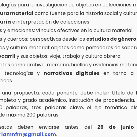
logías para la investigación de objetos en colecciones m
tura material
como fuente para la historia social y cultur
uría
e interpretación de colecciones
s y emociones: vínculos afectivos en la cultura material
s y cuerpos: perspectivas desde los
estudios de género
as y cultura material: objetos como portadores de saber
ocarril
y sus objetos: viaje, trabajo y cultura obrera
jetos como archivo: memoria, huellas y evidencias materi
s tecnologías y
narrativas digitales
en torno a l
ticos
 una propuesta, cada ponente debe incluir título de 
pleto y grado académico, institución de procedencia,
 palabras, tres palabras clave, el eje temático el
de máximo 200 palabras.
uestas deben enviarse antes del
26 de junio
oriamnfm@gmail.com
.