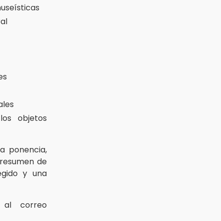
useísticas
al
es
ales
os objetos
la ponencia,
 resumen de
egido y una
al correo