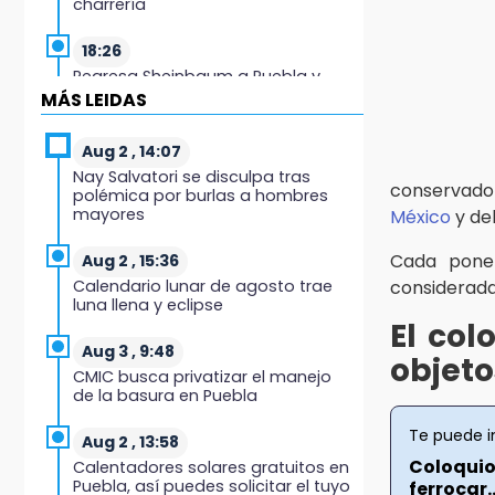
charrería
18:26
Regresa Sheinbaum a Puebla y
entrega viviendas: programa
MÁS LEIDAS
avanza 30 %
Aug 2 , 14:07
18:11
Nay Salvatori se disculpa tras
México hace historia: tricampeón
conservador
polémica por burlas a hombres
de Centroamericanos
mayores
México
y del
17:24
Cada pone
Aug 2 , 15:36
El Quintalero: la panadería de
Calendario lunar de agosto trae
considerada
Izúcar que elabora pan de conejo
luna llena y eclipse
para Santo Domingo
El col
Aug 3 , 9:48
objeto
17:20
CMIC busca privatizar el manejo
Conductora se estampa contra
de la basura en Puebla
vivienda y mata a trabajador en
Tehuacán
Te puede i
Aug 2 , 13:58
Coloquio 
Calentadores solares gratuitos en
17:18
Puebla, así puedes solicitar el tuyo
ferrocar..
Advierten sanciones por