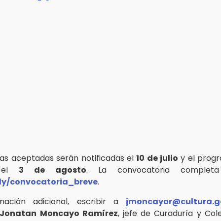
as aceptadas serán notificadas el
10 de julio
y el progr
á el
3 de agosto
. La convocatoria complet
t.ly/convocatoria_breve
.
mación adicional, escribir a
jmoncayor@cultura.g
Jonatan Moncayo Ramírez
, jefe de Curaduría y Col