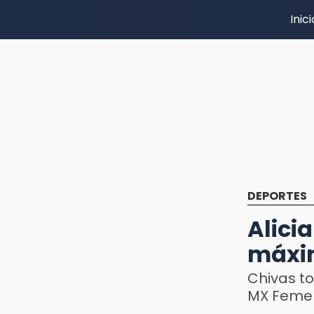
Inici
DEPORTES
Alici
máxim
Chivas to
MX Femeni