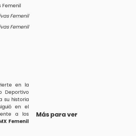
ivas Femenil
ivas Femenil
erte en la
b Deportivo
 su historia
iguió en el
Más para ver
iente a los
 MX Femenil