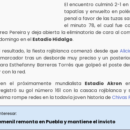
El encuentro culminó 2-1 en 
tapatías y envuelto en pol
penal a favor de las tuzas s
el minuto 78, el cual fue c
rea Pereira y deja abierta la eliminatoria de cara al c
 domingo en el
Estadio Hidalgo
.
l resultado, la fiesta rojiblanca comenzó desde que
Alic
 marcador tras un desborde muy preciso y un posteri
para Esthefanny Barreras Torrés que golpeó el poste d
 con la red.
 en el próximamente mundialista
Estadio Akron
er
egistró su gol número 161 con la casaca rojiblanca y 
ima rompe redes en la todavía joven historia de
Chivas 
nteresar:
emenil remonta en Puebla y mantiene el invicto