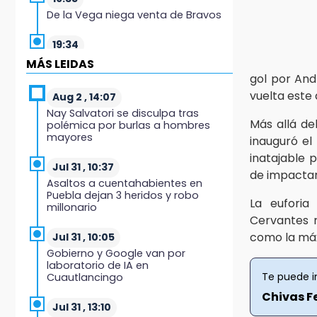
De la Vega niega venta de Bravos
19:34
Desalojan a dos comerciantes en
MÁS LEIDAS
Valsequillo por invasión en zona
gol por And
de Conagua
vuelta este
Aug 2 , 14:07
Nay Salvatori se disculpa tras
19:18
Más allá de
polémica por burlas a hombres
Bancada morenista, sin estrategia
mayores
inauguró el
para meter a Puebla en Ley de
Egresos 2027
inatajable 
Jul 31 , 10:37
de impactar
Asaltos a cuentahabientes en
18:54
Puebla dejan 3 heridos y robo
Gobierno rehabilitará el drenaje
La euforia
millonario
del Hospital de Especialidades del
Cervantes r
Issstep
como la máx
Jul 31 , 10:05
Gobierno y Google van por
18:49
laboratorio de IA en
Sujeto asalta banco en Plaza
Te puede i
Cuautlancingo
Dorada tras amenazar con
supuesto explosivo
Chivas F
Jul 31 , 13:10