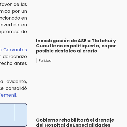
favor de las
émica por un
ancionado en
onvertido en
ompromiso de
Investigación de ASE a Tlatehui y
Cuautle no es politiquería, es por
ia Cervantes
posible desfalco al erario
or derechazo
Política
erecho antes
a evidente,
se consolidó
Femenil
.
Gobierno rehabilitará el drenaje
del Hospital de Especialidades