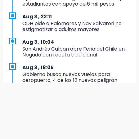
Flag Football
estudiantes con apoyo de 6 mil pesos
16:34
Aug 3 , 22:11
Memes y críticas surten efecto; modifican
CDH pide a Palomares y Nay Salvatori no
colores del parque en Chalchicomula
estigmatizar a adultos mayores
16:00
Aug 3 , 10:04
MC reorganiza su estructura en Atlixco y
San Andrés Calpan abre Feria del Chile en
nombra a Julio Águila dirigente
Nogada con receta tradicional
15:17
Aug 3 , 18:05
Operativo en Atencingo deja un detenido y
Gobierno busca nuevos vuelos para
una motocicleta recuperada
aeropuerto; 4 de los 12 nuevos peligran
15:07
Aug 3 , 11:16
Cantona gana torneo INAH y sella convenio
El influencer Gio Pita sufre secuestro exprés
con Puebla
en Uber de Puebla
14:55
Aug 3 , 9:49
Estación de bomberos de San Ramón "medio
Manifestantes exponen ante Sheinbaum
funciona"
crisis política en Acatlán