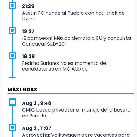
21:29
Austin FC hunde al Puebla con hat-trick de
Uzuni
19:27
¡Bicampeón! México derrota a EU y conquista
Concacaf Sub-20!
18:28
Fedrha Suriano: No es momento de
candidaturas en MC Atlixco
17:30
¡Jalisco se corona en Puebla!
MÁS LEIDAS
16:57
Aug 3 , 9:48
Los Voladores de Papantla vuelven a Izúcar y
CMIC busca privatizar el manejo de la basura
cierran festejos de Santo Domingo
en Puebla
16:50
Aug 3 , 11:07
México va por el oro y el boleto olímpico en
Aprovecha; Volkswagen abre vacantes para