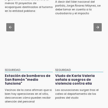
A decir del líder nacional del
menos 10 proyectos de
CU2 cuenta con ARCA Virtual, simulador de
Aug 3 , 14:12
partido, Jorge Álvarez Máynez, se
ecoparques destinados al turismo
última generación en enseñanza
debe tomar en cuenta a la
Se enfrentan ambulantes y policías en el
en la entidad poblana
ciudadanía y el impacto
Zócalo; detienen a menor
ambiental
13:01
Delegado de Movilidad deja plantados a
Aug 3 , 19:11
taxistas inconformes en Huauchinango
Tri Sub-23 aplasta y avanza
12:54
Amigos de Lisette Alvarado duda de versión
del homicidio-suicidio
12:50
¿Buscas trabajo? SPF ofrece sueldo de 13,607
y prestaciones: aplica en Puebla
SEGURIDAD
SEGURIDAD
Estación de bomberos de
Viudo de Karla Valeria
12:44
San Ramón "medio
señala a suegros de
Precio del gas LP baja en Puebla, aprovecha
funciona"
violencia contra ella
esta semana
Vecinos de la zona afirman que si
Las acusaciones surgen tras el
bien hay operaciones en el sitio,
cateo al departamento de los
12:32
desconocen cómo pueden recibir
padres del viudo
atención del personal
Puebla busca revancha en la Leagues Cup