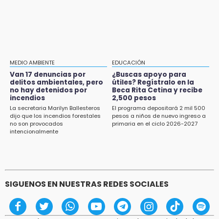
CDH pide a Palomares y Nay Salvatori no
15:19
estigmatizar a adultos mayores
Clausuran locales del mercado de
Huauchinango; locatarios exigen soluciones
14:55
Escuelas de Molcaxac y Tehuitzingo anuncian
MEDIO AMBIENTE
EDUCACIÓN
inscripciones 2026-2027
Van 17 denuncias por
¿Buscas apoyo para
delitos ambientales, pero
útiles? Regístralo en la
14:49
no hay detenidos por
Beca Rita Cetina y recibe
incendios
2,500 pesos
Basura da mala imagen a la feria de San
Salvador El Seco
La secretaria Marilyn Ballesteros
El programa depositará 2 mil 500
dijo que los incendios forestales
pesos a niños de nuevo ingreso a
no son provocados
primaria en el ciclo 2026-2027
14:36
intencionalmente
Inician las finales del Campeonato Nacional
Infantil, Juvenil y de Escaramuzas Puebla
2026
SIGUENOS EN NUESTRAS REDES SOCIALES