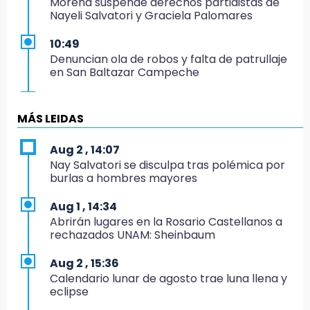
Morena suspende derechos partidistas de
Nayeli Salvatori y Graciela Palomares
10:49
Denuncian ola de robos y falta de patrullaje
en San Baltazar Campeche
10:06
¡Comienza el camino! Pericos abre la serie
MÁS LEIDAS
ante Campeche
Aug 2 , 14:07
9:18
Nay Salvatori se disculpa tras polémica por
Sheinbaum llega a Puebla para encabezar
burlas a hombres mayores
programas de vivienda y reforestación
Aug 1 , 14:34
9:03
Abrirán lugares en la Rosario Castellanos a
Muere Jorge Messi
rechazados UNAM: Sheinbaum
8:21
Aug 2 , 15:36
¡México vuelve a los Olímpicos!
Calendario lunar de agosto trae luna llena y
eclipse
21:25