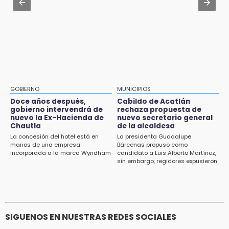
reproducir violencias: activista
primera edición de FLIP
Aug 1 , 11:48
13:59
Huejotzingo tiene nuevo secretario de
Puebla, segundo nacional con tasa más alta
Seguridad Ciudadana: llega otro marino al
de muertes por diabetes
cargo
13:54
Falla convocatoria de inconformes de
GOBIERNO
MUNICIPIOS
Acatlán durante gira de Armenta en Chila
Doce años después,
Cabildo de Acatlán
gobierno intervendrá de
rechaza propuesta de
13:48
nuevo la Ex-Hacienda de
nuevo secretario general
Estado de México llevará su cultura al
Chautla
de la alcaldesa
Festival Cervantino 2026
La concesión del hotel está en
La presidenta Guadalupe
manos de una empresa
Bárcenas propuso como
incorporada a la marca Wyndham
candidato a Luis Alberto Martínez,
13:26
sin embargo, regidores expusieron
Ya instalan más de 2 mil luces para fiestas
su inconformidad ya que fue la
patrias en el Centro Histórico
única propuesta
12:55
Aranza López, la poblana que tocó la gloria
SIGUENOS EN NUESTRAS REDES SOCIALES