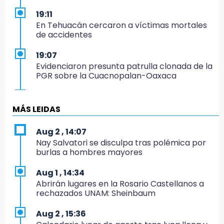
19:11
En Tehuacán cercaron a víctimas mortales
de accidentes
19:07
Evidenciaron presunta patrulla clonada de la
PGR sobre la Cuacnopalan-Oaxaca
19:04
Directora de Orquesta Symphonia UDLAP
MÁS LEIDAS
dirige agrupaciones de talla internacional
Aug 2 , 14:07
18:14
Nay Salvatori se disculpa tras polémica por
EE. UU. Sub-20 avanza a la final de
burlas a hombres mayores
CONCACAF
Aug 1 , 14:34
17:50
Abrirán lugares en la Rosario Castellanos a
Van 17 denuncias por delitos ambientales,
rechazados UNAM: Sheinbaum
pero no hay detenidos por incendios
Aug 2 , 15:36
17:01