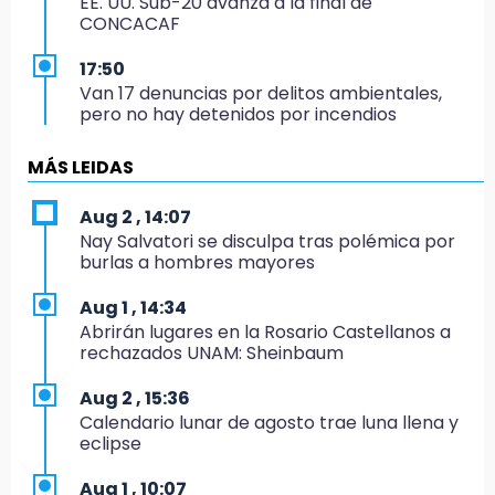
EE. UU. Sub-20 avanza a la final de
CONCACAF
17:50
Van 17 denuncias por delitos ambientales,
pero no hay detenidos por incendios
17:01
MÁS LEIDAS
Vecinos de Atlixco-Metepec denuncian
inseguridad en caminos alternos por obra
Aug 2 , 14:07
carretera
Nay Salvatori se disculpa tras polémica por
burlas a hombres mayores
16:52
Vacían negocio de ropa en Tehuacán;
Aug 1 , 14:34
pérdidas superan los 100 mil pesos
Abrirán lugares en la Rosario Castellanos a
rechazados UNAM: Sheinbaum
16:49
Volcadura de tráiler provoca cierre total en
Aug 2 , 15:36
autopista Orizaba-Puebla
Calendario lunar de agosto trae luna llena y
eclipse
16:48
Por segundo día, podan árboles en zona del
Aug 1 , 10:07