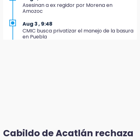
parque de Paseo de San Francisco
Asesinan a ex regidor por Morena en
Amozoc
16:30
Delegado de Bienestar ofrece asamblea de
Aug 3 , 9:48
Morena en oficinas de Cohuecan
CMIC busca privatizar el manejo de la basura
en Puebla
16:13
Cabildo de Acatlán rechaza propuesta de
Aug 1 , 13:13
nuevo secretario general de la alcaldesa
Feria de Teziutlán 2026: inicia con 16 días de
actividades en la Sierra Nororiental
16:05
Doce años después, gobierno intervendrá de
Aug 2 , 13:58
nuevo la Ex-Hacienda de Chautla
Calentadores solares gratuitos en Puebla, así
puedes solicitar el tuyo
16:01
¡El Lobo Mexicano está de vuelta!
Aug 2 , 12:19
¿Eres emprendedora? Solicita hasta 20 mil
15:49
pesos este agosto en Puebla
Indigna a madre de Karla Valeria publicación
de su yerno Yeudiel
Aug 1 , 17:55
Cabildo de Acatlán rechaza
Comprarán 119 motos y patrullas para el
15:19
CECSNSP en Puebla