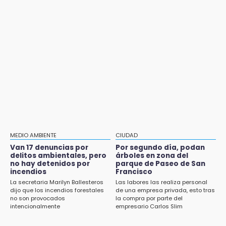
Aug 1 , 14:04
pagos tras concluir la zafra
Protección Civil dictaminó seguro el mástil
de Los Voladores de Papantla en Izúcar de
14:06
Matamoros tras 24 de julio
Piden ayuda en Chignahuapan para
identificar a hombre hospitalizado
Aug 1 , 17:15
Costó $403 mil rehabilitar accesos de
14:03
Traumatología y Ortopedia del IMSS
IBERO Puebla abre sus puertas con la
primera edición de FLIP
Aug 2 , 14:47
Gobierno de Puebla contrató al Inecol para
13:59
elaborar la MIA del Cablebús
Puebla, segundo nacional con tasa más alta
de muertes por diabetes
Aug 2 , 12:34
MEDIO AMBIENTE
CIUDAD
Alumnos de la AMIZ Puebla son forzados a
Van 17 denuncias por
Por segundo día, podan
13:54
reproducir violencias: activista
delitos ambientales, pero
árboles en zona del
Falla convocatoria de inconformes de
no hay detenidos por
parque de Paseo de San
Acatlán durante gira de Armenta en Chila
incendios
Francisco
Aug 1 , 17:36
La secretaria Marilyn Ballesteros
Las labores las realiza personal
Alcaldesa exhibe patrullas tras polémico
13:48
dijo que los incendios forestales
de una empresa privada, esto tras
accidente en Chiautzingo
no son provocados
la compra por parte del
Estado de México llevará su cultura al
intencionalmente
empresario Carlos Slim
Festival Cervantino 2026
Aug 1 , 11:48