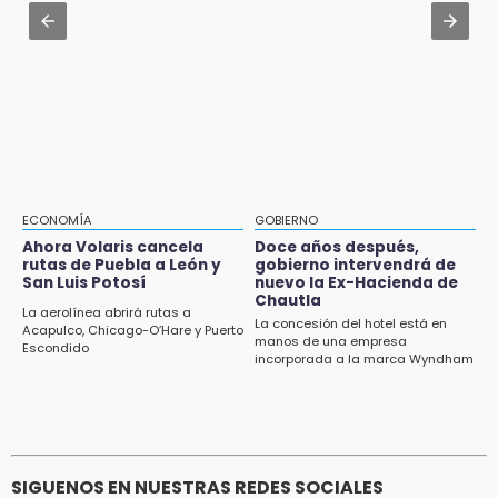
Huejotzingo tiene nuevo secretario de
13:26
Seguridad Ciudadana: llega otro marino al
Ya instalan más de 2 mil luces para fiestas
cargo
patrias en el Centro Histórico
12:55
Aranza López, la poblana que tocó la gloria
12:49
Condenan en San José Miahuatlán a hombre
por portación de metanfetamina
ECONOMÍA
GOBIERNO
Ahora Volaris cancela
Doce años después,
12:48
rutas de Puebla a León y
gobierno intervendrá de
San Luis Potosí
nuevo la Ex-Hacienda de
Ayuntamiento de Puebla licita compra de 30
Chautla
nuevos vehículos
La aerolínea abrirá rutas a
La concesión del hotel está en
Acapulco, Chicago-O’Hare y Puerto
manos de una empresa
Escondido
12:08
incorporada a la marca Wyndham
¿Buscas apoyo para útiles? Regístralo en la
Beca Rita Cetina y recibe 2,500 pesos
SIGUENOS EN NUESTRAS REDES SOCIALES