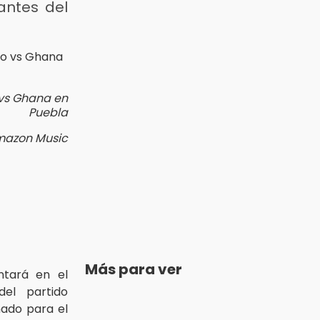
antes del
 vs Ghana en
Puebla
mazon Music
Más para ver
tará en el
el partido
ado para el