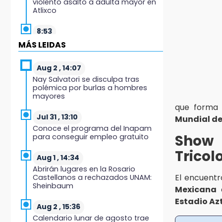
violento asalto a adulta mayor en
Atlixco
8:53
Velan a Dominga, octogenaria
MÁS LEIDAS
asesinada tras ir a vender
cemitas
Aug 2 , 14:07
Nay Salvatori se disculpa tras
8:34
polémica por burlas a hombres
Sí hay medicinas para
mayores
trasplantados en San José: IMSS
que forma 
Puebla, tras protestas
Jul 31 , 13:10
Mundial de
Conoce el programa del Inapam
8:23
Show 
para conseguir empleo gratuito
Lobos Puebla cae, pero deja todo
en la duela
Tricol
Aug 1 , 14:34
Abrirán lugares en la Rosario
8:07
El encuent
Castellanos a rechazados UNAM:
Ahora Volaris cancela rutas de
Sheinbaum
Mexicana
a
Puebla a León y San Luis Potosí
Estadio Az
Aug 2 , 15:36
7:58
Calendario lunar de agosto trae
Portland golea al Puebla en la