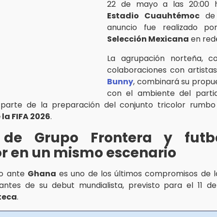
22 de mayo a las 20:00 
Estadio Cuauhtémoc
d
anuncio fue realizado po
Selección Mexicana
en rede
La agrupación norteña, c
colaboraciones con artist
Bunny
, combinará su propu
con el ambiente del parti
parte de la preparación del conjunto tricolor rumb
 la FIFA 2026
.
de Grupo Frontera y futb
or en un mismo escenario
ro ante
Ghana
es uno de los últimos compromisos de 
ntes de su debut mundialista, previsto para el 11 de
teca
.