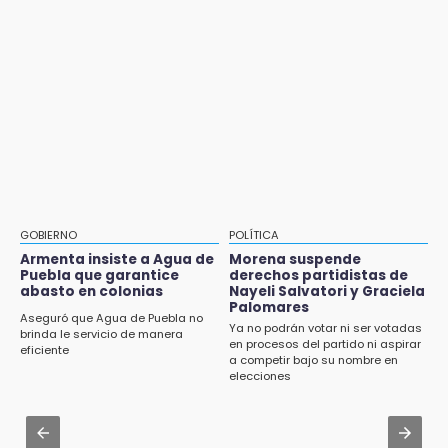
desfile de mojigangas de Atlixco 2026
ante Campeche
Aug 2 , 15:46
9:18
Mujeres de Coapan celebran su cultura en la
Sheinbaum llega a Puebla para encabezar
Carrera de la Tortilla
programas de vivienda y reforestación
Aug 2 , 17:07
9:03
Miss Turismo Puebla 2026 impulsa a
Muere Jorge Messi
Chignautla como destino turístico estatal
8:21
Aug 2 , 12:04
¡México vuelve a los Olímpicos!
Gas LP baja en Puebla, aprovecha el precio
GOBIERNO
POLÍTICA
esta semana
Armenta insiste a Agua de
Morena suspende
Puebla que garantice
derechos partidistas de
abasto en colonias
Nayeli Salvatori y Graciela
Aug 3 , 18:05
Palomares
Gobierno busca nuevos vuelos para
Aseguró que Agua de Puebla no
Ya no podrán votar ni ser votadas
aeropuerto; 4 de los 12 nuevos peligran
brinda le servicio de manera
en procesos del partido ni aspirar
eficiente
a competir bajo su nombre en
Aug 2 , 14:06
elecciones
Identifican a dos víctimas de fatal volcadura
en barranco de Pantepec