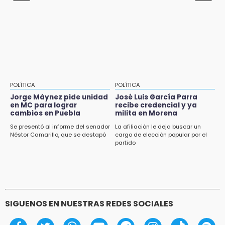
Aug 2 , 11:35
Patrulla de Santa Isabel Cholula choca
contra puente en la Puebla-Atlixco
POLÍTICA
POLÍTICA
Jorge Máynez pide unidad
José Luis García Parra
en MC para lograr
recibe credencial y ya
cambios en Puebla
milita en Morena
Se presentó al informe del senador
La afiliación le deja buscar un
Néstor Camarillo, que se destapó
cargo de elección popular por el
partido
SIGUENOS EN NUESTRAS REDES SOCIALES