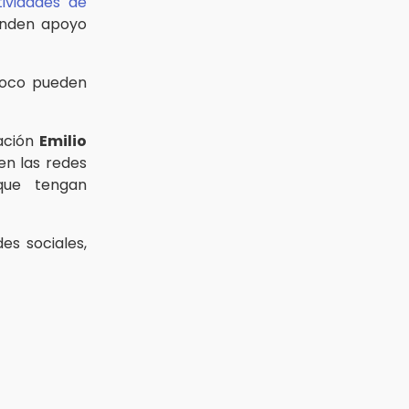
tividades de
rinden apoyo
co pueden
mación
Emilio
en las redes
que tengan
es sociales,