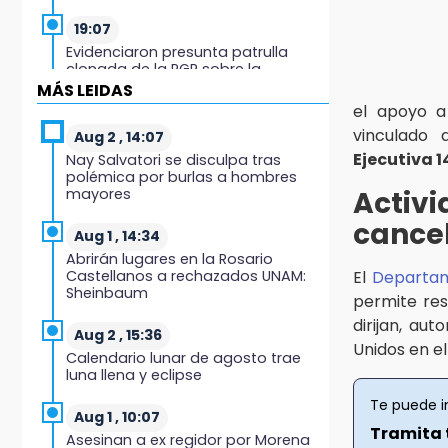
19:07
Evidenciaron presunta patrulla
clonada de la PGR sobre la
Cuacnopalan-Oaxaca
MÁS LEIDAS
el apoyo a
19:04
vinculado 
Aug 2 , 14:07
Directora de Orquesta Symphonia
Ejecutiva 
Nay Salvatori se disculpa tras
UDLAP dirige agrupaciones de talla
polémica por burlas a hombres
internacional
mayores
Activ
cancel
18:14
Aug 1 , 14:34
EE. UU. Sub-20 avanza a la final de
Abrirán lugares en la Rosario
CONCACAF
Castellanos a rechazados UNAM:
El
Departam
Sheinbaum
permite res
17:50
dirijan, au
Van 17 denuncias por delitos
Aug 2 , 15:36
Unidos en el
ambientales, pero no hay
Calendario lunar de agosto trae
detenidos por incendios
luna llena y eclipse
Te puede i
17:01
Aug 1 , 10:07
Vecinos de Atlixco-Metepec
Tramita 
Asesinan a ex regidor por Morena
denuncian inseguridad en