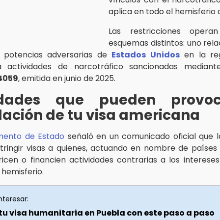
aplica en todo el hemisferio 
Las restricciones opera
esquemas distintos: uno rel
 potencias adversarias de
Estados Unidos
en la reg
a actividades de narcotráfico sancionadas median
14059
, emitida en junio de 2025.
idades que pueden provo
ación de tu visa americana
ento de Estado
señaló en un comunicado oficial que 
tringir visas a quienes, actuando en nombre de países 
toricen o financien actividades contrarias a los interese
 hemisferio.
nteresar:
tu visa humanitaria en Puebla con este paso a paso