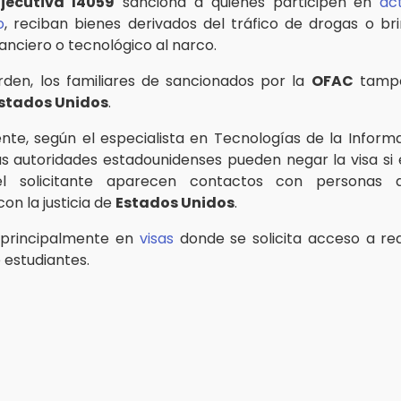
jecutiva 14059
sanciona a quienes participen en
ac
o
, reciban bienes derivados del tráfico de drogas o b
nanciero o tecnológico al narco.
rden, los familiares de sancionados por la
OFAC
tampo
stados Unidos
.
nte, según el especialista en Tecnologías de la Infor
las autoridades estadounidenses pueden negar la visa si 
del solicitante aparecen contactos con personas 
on la justicia de
Estados Unidos
.
a principalmente en
visas
donde se solicita acceso a red
 estudiantes.