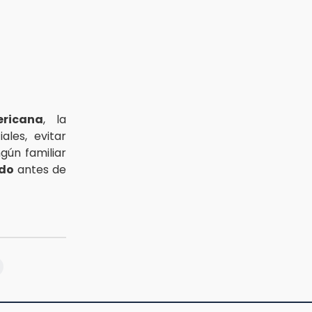
ricana
, la
les, evitar
ngún familiar
ado
antes de