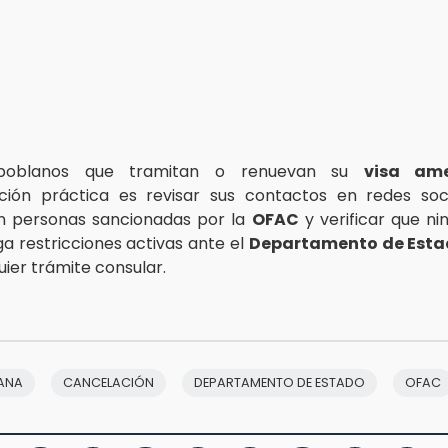
poblanos que tramitan o renuevan su
visa ame
ión práctica es revisar sus contactos en redes socia
on personas sancionadas por la
OFAC
y verificar que ni
ga restricciones activas ante el
Departamento de Est
quier trámite consular.
CANA
CANCELACIÓN
DEPARTAMENTO DE ESTADO
OFAC