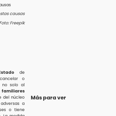
estas causas
Foto: Freepik
stado
de
ancelar o
no solo al
s
familiares
Más para ver
te del núcleo
 adversas a
ses o tiene
o. La medida