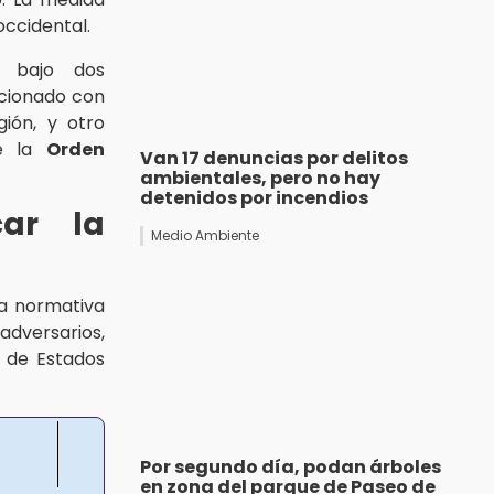
occidental.
n bajo dos
acionado con
ión, y otro
te la
Orden
Van 17 denuncias por delitos
ambientales, pero no hay
detenidos por incendios
car la
Medio Ambiente
la normativa
adversarios,
s de Estados
Por segundo día, podan árboles
en zona del parque de Paseo de