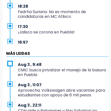
18:28
Fedrha Suriano: No es momento de
candidaturas en MC Atlixco
17:30
¡Jalisco se corona en Puebla!
16:57
Los Voladores de Papantla vuelven a Izúcar y
cierran festejos de Santo Domingo
MÁS LEIDAS
16:50
Aug 3 , 9:48
México va por el oro y el boleto olímpico en
CMIC busca privatizar el manejo de la basura
Flag Football
en Puebla
16:34
Aug 3 , 11:07
Memes y críticas surten efecto; modifican
Aprovecha; Volkswagen abre vacantes para
colores del parque en Chalchicomula
estudiantes con apoyo de 6 mil pesos
16:00
Aug 3 , 22:11
MC reorganiza su estructura en Atlixco y
CDH pide a Palomares y Nay Salvatori no