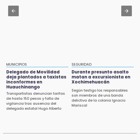
Amigos de Lisette Alvarado duda de versión
Aug 3 , 19:11
del homicidio-suicidio
Tri Sub-23 aplasta y avanza
12:50
¿Buscas trabajo? SPF ofrece sueldo de 13,607
y prestaciones: aplica en Puebla
12:44
Precio del gas LP baja en Puebla, aprovecha
esta semana
MUNICIPIOS
SEGURIDAD
Delegado de Movilidad
Durante presunto asalto
12:32
deja plantados a taxistas
matan a excursionista en
inconformes en
Xochimehuacán
Puebla busca revancha en la Leagues Cup
Huauchinango
Según testigo los responsables
Transportistas denuncian tarifas
12:14
son miembros de una banda
de hasta 150 pesos y falta de
delictiva de la colonia Ignacio
Obed Vargas gana confianza con el Atlético
vigilancia tras ausencia del
Mariscal
delegado estatal Hugo Alberto
Gutiérrez Rangel