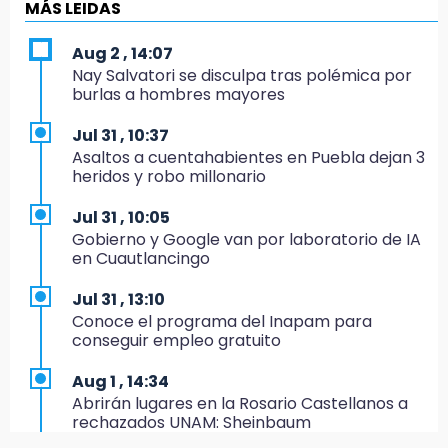
es politiquería, es por posible desfalco al
MÁS LEIDAS
erario
Aug 2 , 14:07
19:45
Nay Salvatori se disculpa tras polémica por
Estado invertirá en unidades médicas del
burlas a hombres mayores
IMSS-Bienestar y el SEDIF
Jul 31 , 10:37
19:35
Asaltos a cuentahabientes en Puebla dejan 3
De la Vega niega venta de Bravos
heridos y robo millonario
19:34
Jul 31 , 10:05
Desalojan a dos comerciantes en Valsequillo
Gobierno y Google van por laboratorio de IA
por invasión en zona de Conagua
en Cuautlancingo
19:18
Jul 31 , 13:10
Bancada morenista, sin estrategia para
Conoce el programa del Inapam para
meter a Puebla en Ley de Egresos 2027
conseguir empleo gratuito
18:54
Aug 1 , 14:34
Gobierno rehabilitará el drenaje del Hospital
Abrirán lugares en la Rosario Castellanos a
de Especialidades del Issstep
rechazados UNAM: Sheinbaum