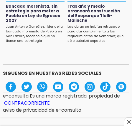
Huitzilan de Serdán espera hasta 30 mil
Bancada morenista, sin
Tras año y medio
visitantes en feria
estrategia para meter a
arrancará construcción
Puebla en Ley de Egresos
del Ecoparque Tlalli-
2027
Malinche
15:07
Juan Antonio González, líder de la
Las obras se habían retrasado
Rastro de Atlixco descarta clembuterol y
bancada morenista de Puebla en
para dar cumplimiento a los
alerta por mataderos clandestinos
San Lázaro, reconoció que no
requerimientos de Semarnat, que
tienen una estrategia
sólo autorizó espacios
ecoturísticos
15:03
Cholula estrena agenda cultural con siete
actividades
SIGUENOS EN NUESTRAS REDES SOCIALES
e-consulta Es una marca registrada, propiedad de
CONTRACORRIENTE
aviso de privacidad de e-consulta