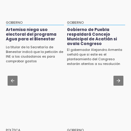
Jul 31 , 17:16
15:57
¿Se va? Real Madrid anunció que no igualaran
Texmelucan abren convocatoria de Huertos
el precio por Vinícius Jr.
de Traspatio para grupos vulnerables
GOBIERNO
GOBIERNO
Jul 31 , 13:46
Artemisa niega uso
Gobierno de Puebla
15:43
electoral del programa
respaldará Concejo
Certifícate como operador de transporte en
Agua para el Bienestar
Municipal de Acatlán si
Investigan presunta reventa de más de 100
Icatep
avala Congreso
lotes en panteón de Tehuacán
La titular de la Secretaría de
El gobernador Alejandro Armenta
Bienestar indicó que la petición de
Jul 31 , 13:35
señaló que si este es el
INE a los ciudadanos es para
15:32
planteamiento del Congreso
El mexicano Karim López firma contrato
comprobar gastos
Roban bicicleta en menos de un minuto en
estarán atentos a su resolución
multianual con Memphis Grizzlies
plaza de Libres
Jul 31 , 14:02
15:26
Prepárate para lluvias intensas por frente
Grupo armado asalta gasera en San Andrés
frío en Puebla
Cholula
15:21
Texmelucan contará con más de 500
cámaras de videovigilancia
15:08
POLÍTICA
GOBIERNO