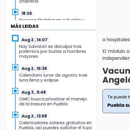
charrería
18:26
Regresa Sheinbaum a Puebla y
entrega viviendas: programa
MÁS LEIDAS
avanza 30 %
a hospitale
Aug 2 , 14:07
18:11
Nay Salvatori se disculpa tras
México hace historia: tricampeón
El módulo o
polémica por burlas a hombres
de Centroamericanos
mayores
independien
17:24
Vacun
Aug 2 , 15:36
El Quintalero: la panadería de
Calendario lunar de agosto trae
Angel
Izúcar que elabora pan de conejo
luna llena y eclipse
para Santo Domingo
Aug 3 , 9:48
17:20
Te puede i
CMIC busca privatizar el manejo
Conductora se estampa contra
de la basura en Puebla
Puebla s
vivienda y mata a trabajador en
Tehuacán
Aug 2 , 13:58
Calentadores solares gratuitos en
17:18
Puebla, así puedes solicitar el tuyo
Advierten sanciones por