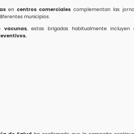
das
en
centros comerciales
complementan las jorna
diferentes municipios.
de
vacunas
, estas brigadas habitualmente incluyen 
reventivos.