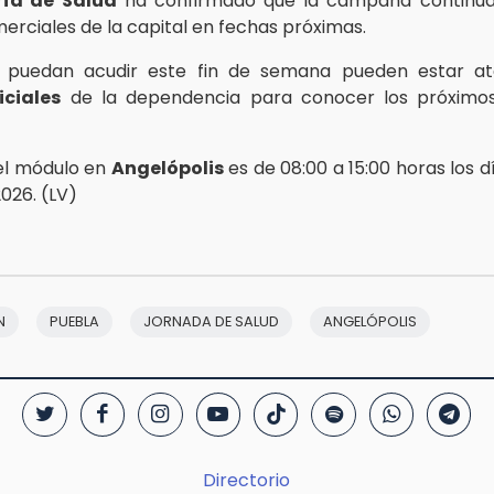
ría de Salud
ha confirmado que la campaña continua
erciales de la capital en fechas próximas.
 puedan acudir este fin de semana pueden estar at
iciales
de la dependencia para conocer los próximo
del módulo en
Angelópolis
es de 08:00 a 15:00 horas los día
2026. (LV)
N
PUEBLA
JORNADA DE SALUD
ANGELÓPOLIS
Directorio