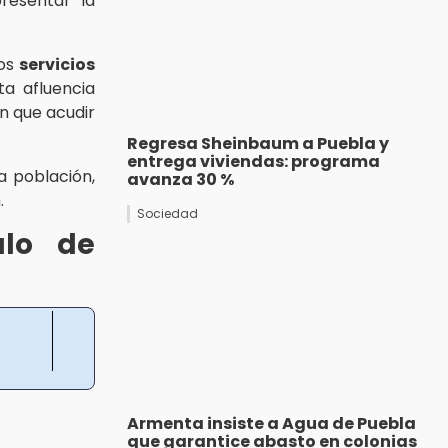
presentar la
los
servicios
a afluencia
n que acudir
Regresa Sheinbaum a Puebla y
entrega viviendas: programa
a población,
avanza 30 %
.
Sociedad
ulo de
Armenta insiste a Agua de Puebla
que garantice abasto en colonias