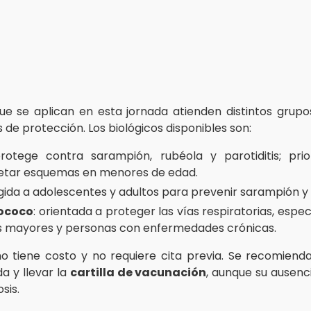
ue se aplican en esta jornada atienden distintos grup
de protección. Los biológicos disponibles son:
protege contra sarampión, rubéola y parotiditis; prio
tar esquemas en menores de edad.
rigida a adolescentes y adultos para prevenir sarampión y
ococo
: orientada a proteger las vías respiratorias, esp
s mayores y personas con enfermedades crónicas.
 no tiene costo y no requiere cita previa. Se recomiend
 y llevar la
cartilla de vacunación
, aunque su ausenc
osis.