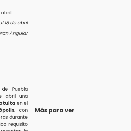
l 18 de abril
Gran Angular
de Puebla
e abril una
atuita
en el
Más para ver
polis
, con
oras durante
ico requisito