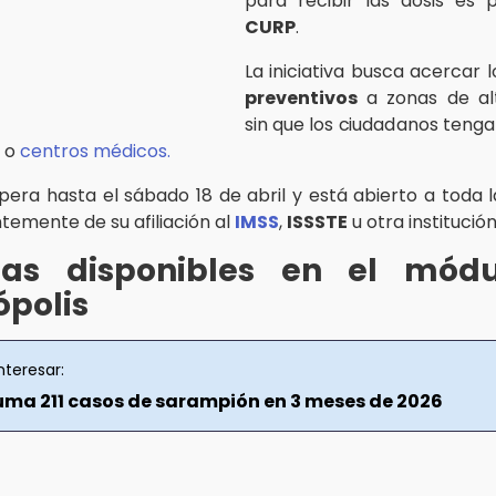
para recibir las dosis es 
CURP
.
La iniciativa busca acercar 
preventivos
a zonas de alt
sin que los ciudadanos tenga
s o
centros médicos.
pera hasta el sábado 18 de abril y está abierto a toda l
temente de su afiliación al
IMSS
,
ISSSTE
u otra institución
as disponibles en el mód
ópolis
nteresar:
uma 211 casos de sarampión en 3 meses de 2026