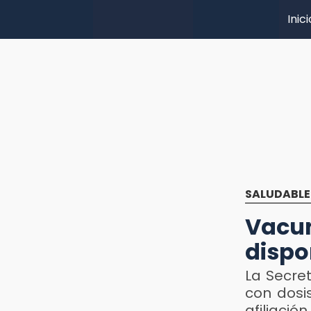
Inici
SALUDABLE
Vacun
dispon
La Secre
con dosi
afiliación