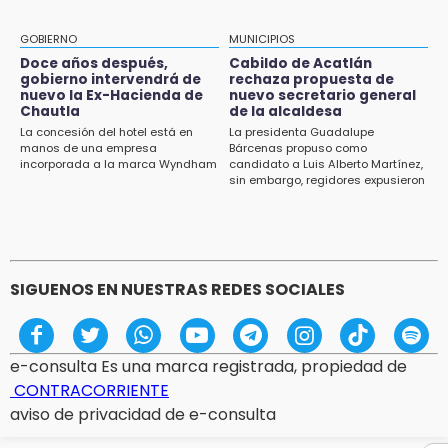
Puebla, segundo nacional con tasa más alta
de muertes por diabetes
GOBIERNO
MUNICIPIOS
Doce años después,
Cabildo de Acatlán
13:54
gobierno intervendrá de
rechaza propuesta de
Falla convocatoria de inconformes de
nuevo la Ex-Hacienda de
nuevo secretario general
Acatlán durante gira de Armenta en Chila
Chautla
de la alcaldesa
La concesión del hotel está en
La presidenta Guadalupe
manos de una empresa
Bárcenas propuso como
13:48
incorporada a la marca Wyndham
candidato a Luis Alberto Martínez,
Estado de México llevará su cultura al
sin embargo, regidores expusieron
Festival Cervantino 2026
su inconformidad ya que fue la
única propuesta
13:26
Ya instalan más de 2 mil luces para fiestas
patrias en el Centro Histórico
SIGUENOS EN NUESTRAS REDES SOCIALES
e-consulta Es una marca registrada, propiedad de
CONTRACORRIENTE
aviso de privacidad de e-consulta