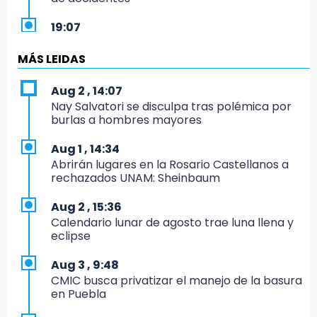
19:07
Evidenciaron presunta patrulla clonada de la
PGR sobre la Cuacnopalan-Oaxaca
MÁS LEIDAS
19:04
Aug 2 , 14:07
Directora de Orquesta Symphonia UDLAP
Nay Salvatori se disculpa tras polémica por
dirige agrupaciones de talla internacional
burlas a hombres mayores
18:14
Aug 1 , 14:34
EE. UU. Sub-20 avanza a la final de
Abrirán lugares en la Rosario Castellanos a
CONCACAF
rechazados UNAM: Sheinbaum
17:50
Aug 2 , 15:36
Van 17 denuncias por delitos ambientales,
Calendario lunar de agosto trae luna llena y
pero no hay detenidos por incendios
eclipse
17:01
Aug 3 , 9:48
Vecinos de Atlixco-Metepec denuncian
CMIC busca privatizar el manejo de la basura
inseguridad en caminos alternos por obra
en Puebla
carretera