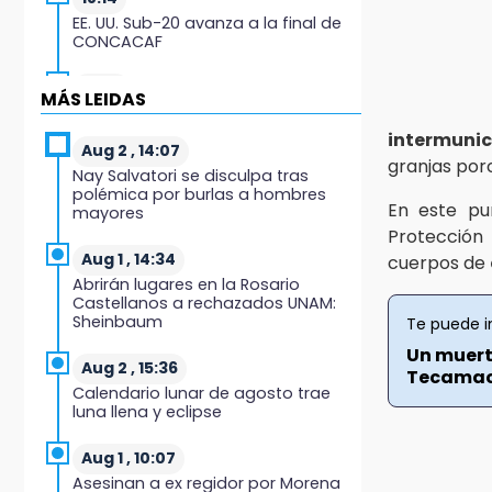
EE. UU. Sub-20 avanza a la final de
CONCACAF
17:50
MÁS LEIDAS
Van 17 denuncias por delitos
ambientales, pero no hay
intermunic
detenidos por incendios
Aug 2 , 14:07
granjas porc
Nay Salvatori se disculpa tras
polémica por burlas a hombres
17:01
En este pu
mayores
Vecinos de Atlixco-Metepec
Protección
denuncian inseguridad en
caminos alternos por obra
Aug 1 , 14:34
cuerpos de
carretera
Abrirán lugares en la Rosario
Castellanos a rechazados UNAM:
Sheinbaum
Te puede i
16:52
Vacían negocio de ropa en
Un muert
Tehuacán; pérdidas superan los
Aug 2 , 15:36
Tecamac
100 mil pesos
Calendario lunar de agosto trae
luna llena y eclipse
16:49
Volcadura de tráiler provoca
Aug 1 , 10:07
cierre total en autopista Orizaba-
Asesinan a ex regidor por Morena