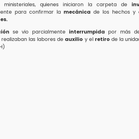
s ministeriales, quienes iniciaron la carpeta de
in
iente para confirmar la
mecánica
de los hechos y 
es.
ción
se vio parcialmente
interrumpida
por más de
 realizaban las labores de
auxilio
y el
retiro
de la unid
BH)