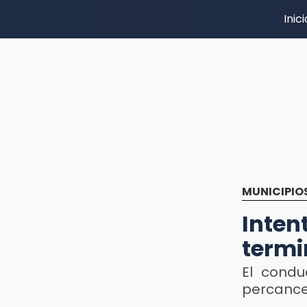
Inici
MUNICIPIO
Inte
termi
El condu
percance,