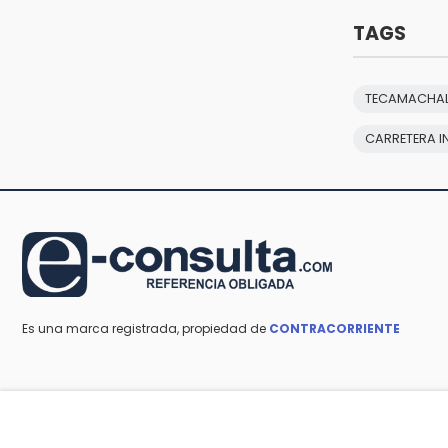
Condenan en San José
Miahuatlán a hombre por
TAGS
portación de metanfetamina
12:48
TECAMACHA
Ayuntamiento de Puebla licita
compra de 30 nuevos vehículos
CARRETERA I
12:08
¿Buscas apoyo para útiles?
Regístralo en la Beca Rita Cetina y
recibe 2,500 pesos
Es una marca registrada, propiedad de
CONTRACORRIENTE