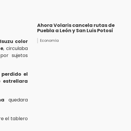
Ahora Volaris cancela rutas de
Puebla a León y San Luis Potosí
Isuzu color
Economía
he
, circulaba
por sujetos
a
perdido el
se
estrellara
na
quedara
e el tablero