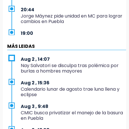
20:44
Jorge Máynez pide unidad en MC para lograr
cambios en Puebla
19:00
Puebla corona a sus primeros campeones
nacionales de charrería
MÁS LEIDAS
18:26
Aug 2 , 14:07
Regresa Sheinbaum a Puebla y entrega
Nay Salvatori se disculpa tras polémica por
viviendas: programa avanza 30 %
burlas a hombres mayores
18:11
Aug 2 , 15:36
México hace historia: tricampeón de
Calendario lunar de agosto trae luna llena y
Centroamericanos
eclipse
17:24
Aug 3 , 9:48
El Quintalero: la panadería de Izúcar que
CMIC busca privatizar el manejo de la basura
elabora pan de conejo para Santo Domingo
en Puebla
17:20