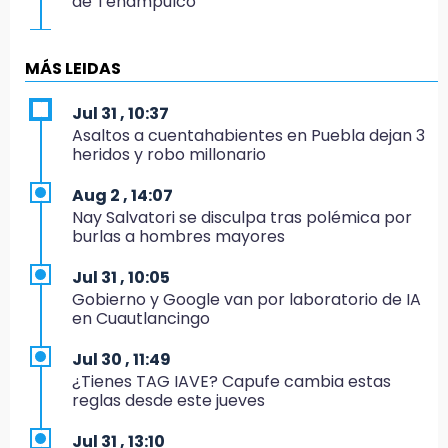
de Tenampulco
19:49
BUAP pagó 74 millones por 25 nuevos
MÁS LEIDAS
autobuses del STU
Jul 31 , 10:37
19:33
Asaltos a cuentahabientes en Puebla dejan 3
Hallan sin vida a mujer y sus dos hijos en
heridos y robo millonario
vivienda de Huauchinango
Aug 2 , 14:07
19:27
Nay Salvatori se disculpa tras polémica por
Identifican a dos hermanos asesinados cerca
burlas a hombres mayores
de la Central de Abastos de Huixcolotla
Jul 31 , 10:05
19:22
Gobierno y Google van por laboratorio de IA
Supervisa rectora Lilia Cedillo proceso de
en Cuautlancingo
inscripción del nivel superior
Jul 30 , 11:49
19:09
¿Tienes TAG IAVE? Capufe cambia estas
Checo y Cadillac, en blanco antes del parón
reglas desde este jueves
19:00
Jul 31 , 13:10