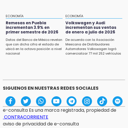
15:13
Armenta confirma apertura de siete nuevas
Casas Carmen Serdán
ECONOMÍA
ECONOMÍA
Remesas en Puebla
Volkswagen y Audi
incrementan 3.9% en
incrementan sus ventas
15:12
primer semestre de 2026
de enero a julio de 2026
Puebla vibrará con una noche de fútbol,
béisbol y basquetbol
Datos del Banco de México revelan
De acuerdo con la Asociación
que con dicha cifra el estado de
Mexicana de Distribuidores
ubicó en la octava posición a nivel
Automotores Volkswagen logró
14:54
nacional
comercializar 77 mil 252 vehículos
Padres denuncian presunto hallazgo de
droga en telesecundaria de Chicontla
SIGUENOS EN NUESTRAS REDES SOCIALES
e-consulta Es una marca registrada, propiedad de
CONTRACORRIENTE
aviso de privacidad de e-consulta