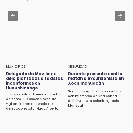
Zócalo; detienen a menor
ambiental
12:54
Amigos de Lisette Alvarado duda de versión
Aug 3 , 19:11
del homicidio-suicidio
Tri Sub-23 aplasta y avanza
12:50
¿Buscas trabajo? SPF ofrece sueldo de 13,607
y prestaciones: aplica en Puebla
12:44
Precio del gas LP baja en Puebla, aprovecha
esta semana
MUNICIPIOS
SEGURIDAD
Delegado de Movilidad
Durante presunto asalto
12:32
deja plantados a taxistas
matan a excursionista en
inconformes en
Xochimehuacán
Puebla busca revancha en la Leagues Cup
Huauchinango
Según testigo los responsables
Transportistas denuncian tarifas
12:14
son miembros de una banda
de hasta 150 pesos y falta de
delictiva de la colonia Ignacio
Obed Vargas gana confianza con el Atlético
vigilancia tras ausencia del
Mariscal
delegado estatal Hugo Alberto
Gutiérrez Rangel