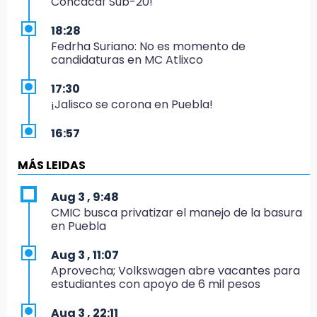
Concacaf Sub-20!
18:28
Fedrha Suriano: No es momento de
candidaturas en MC Atlixco
17:30
¡Jalisco se corona en Puebla!
16:57
Los Voladores de Papantla vuelven a Izúcar y
cierran festejos de Santo Domingo
MÁS LEIDAS
16:50
Aug 3 , 9:48
México va por el oro y el boleto olímpico en
CMIC busca privatizar el manejo de la basura
Flag Football
en Puebla
16:34
Aug 3 , 11:07
Memes y críticas surten efecto; modifican
Aprovecha; Volkswagen abre vacantes para
colores del parque en Chalchicomula
estudiantes con apoyo de 6 mil pesos
16:00
Aug 3 , 22:11