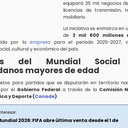
equipará 35 mil negocios d
licencias de transmisión, t
mobiliario.
La iniciativa se enmarca en 
de
3 mil 600 millones 
ida por la
empresa
para el periodo 2025-2027, o
ocial, cultural y económico del país.
tos del Mundial Social
danos mayores de edad
etos para partidos que se disputarán en territorio na
s por el
Gobierno Federal
a través de la
Comisión N
ica y Deporte (
Conade
)
.
nteresar:
undial 2026: FIFA abre última venta desde el 1 de