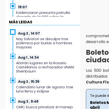
19:07
Evidenciaron presunta patrulla
clonada de la PGR sobre la
Cuacnopalan-Oaxaca
MÁS LEIDAS
19:04
Aug 2 , 14:07
compromet
Directora de Orquesta Symphonia
Nay Salvatori se disculpa tras
UDLAP dirige agrupaciones de talla
desarrollo s
polémica por burlas a hombres
internacional
mayores
Bole
18:14
Aug 1 , 14:34
ciuda
EE. UU. Sub-20 avanza a la final de
Abrirán lugares en la Rosario
CONCACAF
Castellanos a rechazados UNAM:
Los 500 bol
Sheinbaum
17:50
distribuido
Van 17 denuncias por delitos
Aug 2 , 15:36
Cultura Fís
ambientales, pero no hay
Calendario lunar de agosto trae
detenidos por incendios
luna llena y eclipse
Te puede i
17:01
Aug 3 , 9:48
Boletos M
Vecinos de Atlixco-Metepec
CMIC busca privatizar el manejo
abril
denuncian inseguridad en