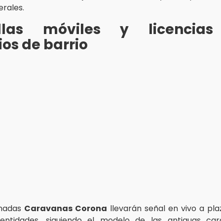
erales.
llas móviles y licencia
os de barrio
inadas
Caravanas Corona
llevarán señal en vivo a pla
entidades, siguiendo el modelo de las antiguas ca