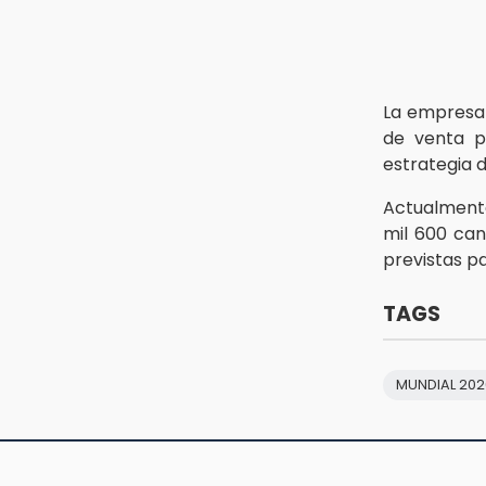
13:26
Ya instalan más de 2 mil luces
para fiestas patrias en el Centro
Histórico
La empresa
de venta p
12:55
estrategia 
Aranza López, la poblana que tocó
la gloria
Actualment
mil 600 can
previstas p
TAGS
MUNDIAL 202