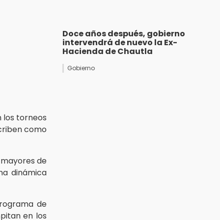
Doce años después, gobierno
intervendrá de nuevo la Ex-
Hacienda de Chautla
Gobierno
 los torneos
scriben como
s mayores de
una dinámica
programa de
itan en los