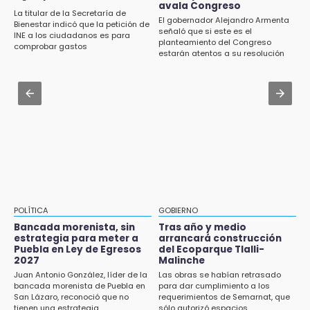
Icatep
avala Congreso
lotes en panteón de Tehuacán
La titular de la Secretaría de
El gobernador Alejandro Armenta
Bienestar indicó que la petición de
Jul 31 , 13:35
señaló que si este es el
INE a los ciudadanos es para
15:32
planteamiento del Congreso
El mexicano Karim López firma contrato
comprobar gastos
Roban bicicleta en menos de un minuto en
estarán atentos a su resolución
multianual con Memphis Grizzlies
plaza de Libres
Jul 31 , 14:02
15:26
Prepárate para lluvias intensas por frente
Grupo armado asalta gasera en San Andrés
frío en Puebla
Cholula
15:21
Texmelucan contará con más de 500
cámaras de videovigilancia
15:08
POLÍTICA
GOBIERNO
Huitzilan de Serdán espera hasta 30 mil
Bancada morenista, sin
Tras año y medio
visitantes en feria
estrategia para meter a
arrancará construcción
Puebla en Ley de Egresos
del Ecoparque Tlalli-
2027
Malinche
15:07
Juan Antonio González, líder de la
Las obras se habían retrasado
Rastro de Atlixco descarta clembuterol y
bancada morenista de Puebla en
para dar cumplimiento a los
alerta por mataderos clandestinos
San Lázaro, reconoció que no
requerimientos de Semarnat, que
tienen una estrategia
sólo autorizó espacios