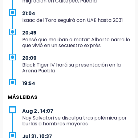
migración en Caltepec, Puebla
21:04
Isaac del Toro seguirá con UAE hasta 2031
20:45
Pensé que me iban a matar: Alberto narra lo
que vivió en un secuestro exprés
20:09
Black Tiger IV hará su presentación en la
Arena Puebla
19:54
Investigación de ASE a Tlatehui y Cuautle no
es politiquería, es por posible desfalco al
MÁS LEIDAS
erario
Aug 2 , 14:07
19:45
Nay Salvatori se disculpa tras polémica por
Estado invertirá en unidades médicas del
burlas a hombres mayores
IMSS-Bienestar y el SEDIF
Jul 31 , 10:37