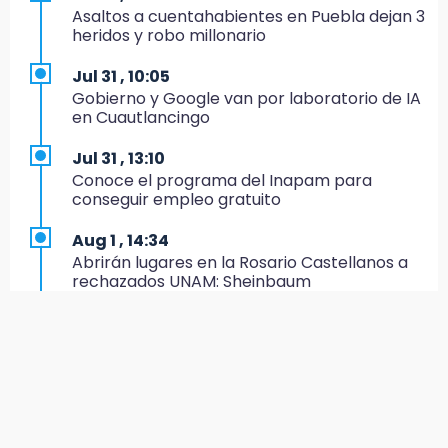
19:35
Asaltos a cuentahabientes en Puebla dejan 3
De la Vega niega venta de Bravos
heridos y robo millonario
19:34
Jul 31 , 10:05
Desalojan a dos comerciantes en Valsequillo
Gobierno y Google van por laboratorio de IA
por invasión en zona de Conagua
en Cuautlancingo
19:18
Jul 31 , 13:10
Bancada morenista, sin estrategia para
Conoce el programa del Inapam para
meter a Puebla en Ley de Egresos 2027
conseguir empleo gratuito
18:54
Aug 1 , 14:34
Gobierno rehabilitará el drenaje del Hospital
Abrirán lugares en la Rosario Castellanos a
de Especialidades del Issstep
rechazados UNAM: Sheinbaum
18:49
Jul 31 , 12:59
Sujeto asalta banco en Plaza Dorada tras
Aprovecha las Ferias de Paz con consultas
amenazar con supuesto explosivo
médicas gratis en Puebla
18:43
Aug 2 , 15:36
Renuncia Norman Campos, responsable de
Calendario lunar de agosto trae luna llena y
ciclovías de Chedraui
eclipse