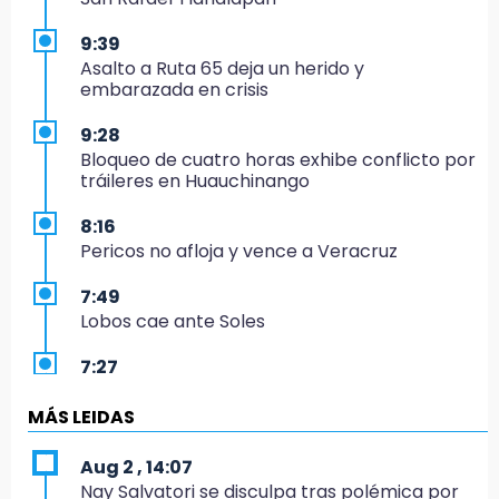
9:39
Asalto a Ruta 65 deja un herido y
embarazada en crisis
9:28
Bloqueo de cuatro horas exhibe conflicto por
tráileres en Huauchinango
8:16
Pericos no afloja y vence a Veracruz
7:49
Lobos cae ante Soles
7:27
Por asesinato y desaparición desafueran a 2
ediles de MC en Veracruz
MÁS LEIDAS
6:48
Aug 2 , 14:07
Detienen a 4 que asaltaron el Coppel del
Nay Salvatori se disculpa tras polémica por