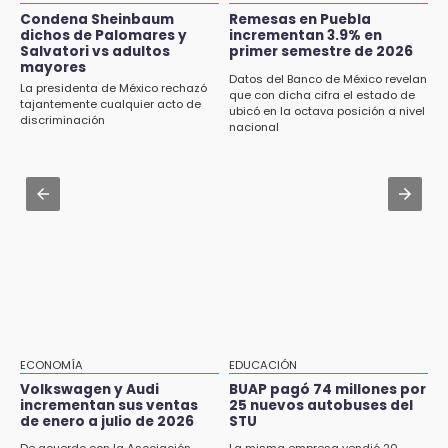
nogada más auténtico de la Sierra Norte
Jul 30 , 13:40
Condena Sheinbaum
Remesas en Puebla
dichos de Palomares y
incrementan 3.9% en
Artistas de Izúcar podrán solicitar apoyos de
Salvatori vs adultos
primer semestre de 2026
17:11
hasta 70 mil pesos con Equiparte
mayores
¡México aplasta a Panamá y va por el oro en
Datos del Banco de México revelan
La presidenta de México rechazó
que con dicha cifra el estado de
Santo Domingo 2026!
Jul 30 , 14:45
tajantemente cualquier acto de
ubicó en la octava posición a nivel
discriminación
Concacaf rechaza plan de la FIFA para
nacional
16:57
vender participación de sus torneos
Tramita tu RFC en línea sin salir de casa
mediante el SAT
Jul 31 , 14:22
Robos a cuentahabientes en Puebla, por
16:40
filtraciones desde bancos: SSP
Inauguran la rehabilitación del bajo puente
en Texmelucan
16:26
Reclamo por obras deriva en intercambio
con alcalde de Juan Galindo
ECONOMÍA
EDUCACIÓN
16:24
Volkswagen y Audi
BUAP pagó 74 millones por
incrementan sus ventas
25 nuevos autobuses del
Volkswagen y Audi incrementan sus ventas
de enero a julio de 2026
STU
de enero a julio de 2026