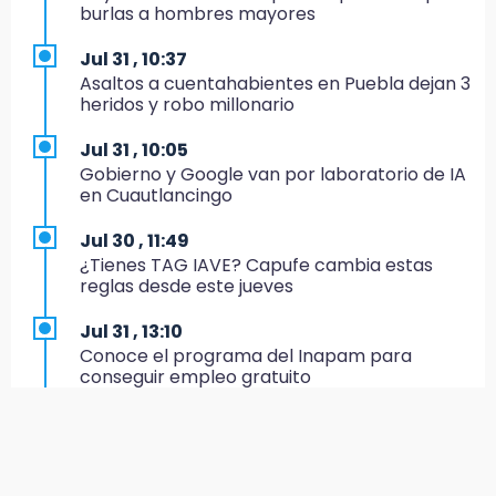
Centro Histórico: recuperan botín
burlas a hombres mayores
22:09
Jul 31 , 10:37
México Sub-20 aplasta a Panamá y sella su
Asaltos a cuentahabientes en Puebla dejan 3
boleto al Mundial 2027
heridos y robo millonario
21:33
Jul 31 , 10:05
Mora vale más que Messi en la Leagues Cup
Gobierno y Google van por laboratorio de IA
en Cuautlancingo
20:45
Se acerca la justicia para Aldo Padilla: Édgar
Jul 30 , 11:49
sería sentenciado en un mes
¿Tienes TAG IAVE? Capufe cambia estas
reglas desde este jueves
20:40
Coleadero repartirá hasta 205 mil pesos en
Jul 31 , 13:10
Puebla
Conoce el programa del Inapam para
conseguir empleo gratuito
20:26
Hombre es asesinado a balazos en el centro
Aug 1 , 14:34
de Tenampulco
Abrirán lugares en la Rosario Castellanos a
rechazados UNAM: Sheinbaum
19:49