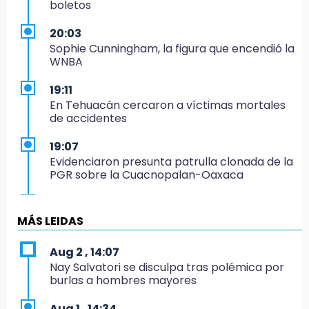
boletos
20:03
Sophie Cunningham, la figura que encendió la
WNBA
19:11
En Tehuacán cercaron a víctimas mortales
de accidentes
19:07
Evidenciaron presunta patrulla clonada de la
PGR sobre la Cuacnopalan-Oaxaca
19:04
Directora de Orquesta Symphonia UDLAP
MÁS LEIDAS
dirige agrupaciones de talla internacional
Aug 2 , 14:07
18:14
Nay Salvatori se disculpa tras polémica por
EE. UU. Sub-20 avanza a la final de
burlas a hombres mayores
CONCACAF
Aug 1 , 14:34