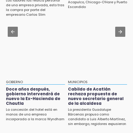
Las labores las realiza personal
Costó $403 mil rehabilitar accesos de
Acapulco, Chicago-O’Hare y Puerto
Piden ayuda en Chignahuapan para
de una empresa privada, esto tras
Escondido
Traumatología y Ortopedia del IMSS
la compra por parte del
identificar a hombre hospitalizado
empresario Carlos Slim
Aug 1 , 17:36
14:03
Alcaldesa exhibe patrullas tras polémico
IBERO Puebla abre sus puertas con la
accidente en Chiautzingo
primera edición de FLIP
Aug 1 , 11:48
13:59
Huejotzingo tiene nuevo secretario de
Puebla, segundo nacional con tasa más alta
Seguridad Ciudadana: llega otro marino al
de muertes por diabetes
cargo
13:54
Falla convocatoria de inconformes de
GOBIERNO
MUNICIPIOS
Acatlán durante gira de Armenta en Chila
Doce años después,
Cabildo de Acatlán
gobierno intervendrá de
rechaza propuesta de
13:48
nuevo la Ex-Hacienda de
nuevo secretario general
Estado de México llevará su cultura al
Chautla
de la alcaldesa
Festival Cervantino 2026
La concesión del hotel está en
La presidenta Guadalupe
manos de una empresa
Bárcenas propuso como
incorporada a la marca Wyndham
candidato a Luis Alberto Martínez,
13:26
sin embargo, regidores expusieron
Ya instalan más de 2 mil luces para fiestas
su inconformidad ya que fue la