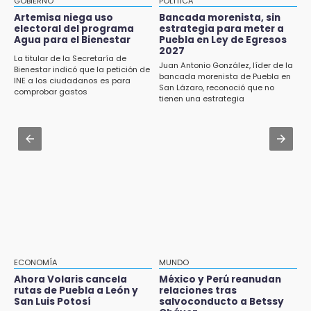
GOBIERNO
POLÍTICA
Puebla lista para el Campeonato Nacional de
Jul 31 , 16:31
Artemisa niega uso
Bancada morenista, sin
Béisbol Pre-Iniciación 5-6 Años 2026
electoral del programa
estrategia para meter a
Armenta pide denunciar abusos en
Agua para el Bienestar
Puebla en Ley de Egresos
Academia Militarizada Ignacio Zaragoza
2027
16:37
La titular de la Secretaría de
Juan Antonio González, líder de la
Bienestar indicó que la petición de
Inscríbete al programa de liderazgo juvenil
Jul 31 , 13:46
bancada morenista de Puebla en
INE a los ciudadanos es para
en Puebla
San Lázaro, reconoció que no
Certifícate como operador de transporte en
comprobar gastos
tienen una estrategia
Icatep
16:31
Tras año y medio arrancará construcción del
Jul 31 , 14:02
Ecoparque Tlalli-Malinche
Prepárate para lluvias intensas por frente
frío en Puebla
16:01
Artemisa niega uso electoral del programa
Agua para el Bienestar
15:57
Texmelucan abren convocatoria de Huertos
de Traspatio para grupos vulnerables
ECONOMÍA
MUNDO
Ahora Volaris cancela
México y Perú reanudan
15:43
rutas de Puebla a León y
relaciones tras
Investigan presunta reventa de más de 100
San Luis Potosí
salvoconducto a Betssy