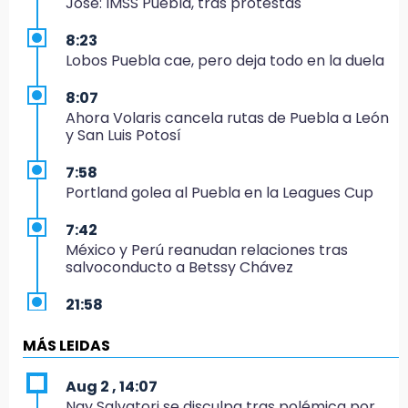
José: IMSS Puebla, tras protestas
8:23
Lobos Puebla cae, pero deja todo en la duela
8:07
Ahora Volaris cancela rutas de Puebla a León
y San Luis Potosí
7:58
Portland golea al Puebla en la Leagues Cup
7:42
México y Perú reanudan relaciones tras
salvoconducto a Betssy Chávez
21:58
¡México, campeón de oro!
MÁS LEIDAS
21:26
Mezcal y artesanías de palma frenan la
Aug 2 , 14:07
migración en Caltepec, Puebla
Nay Salvatori se disculpa tras polémica por