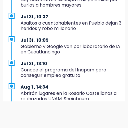
burlas a hombres mayores
21:04
Isaac del Toro seguirá con UAE hasta 2031
Jul 31 , 10:37
Asaltos a cuentahabientes en Puebla dejan 3
20:45
heridos y robo millonario
Pensé que me iban a matar: Alberto narra lo
que vivió en un secuestro exprés
Jul 31 , 10:05
Gobierno y Google van por laboratorio de IA
20:09
en Cuautlancingo
Black Tiger IV hará su presentación en la
Arena Puebla
Jul 31 , 13:10
Conoce el programa del Inapam para
19:54
conseguir empleo gratuito
Investigación de ASE a Tlatehui y Cuautle no
es politiquería, es por posible desfalco al
Aug 1 , 14:34
erario
Abrirán lugares en la Rosario Castellanos a
rechazados UNAM: Sheinbaum
19:45
Estado invertirá en unidades médicas del
Aug 2 , 15:36
IMSS-Bienestar y el SEDIF
Calendario lunar de agosto trae luna llena y
eclipse
19:35