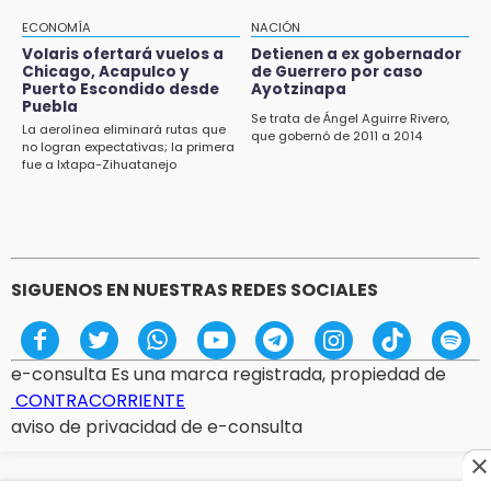
19:09
ECONOMÍA
NACIÓN
Checo y Cadillac, en blanco antes del parón
Volaris ofertará vuelos a
Detienen a ex gobernador
Chicago, Acapulco y
de Guerrero por caso
18:14
Puerto Escondido desde
Ayotzinapa
Remesas en Puebla incrementan 3.9% en
Puebla
primer semestre de 2026
Se trata de Ángel Aguirre Rivero,
La aerolínea eliminará rutas que
que gobernó de 2011 a 2014
no logran expectativas; la primera
18:12
fue a Ixtapa-Zihuatanejo
Rayo provoca incendio en un pino al sur de la
ciudad de Atlixco
SIGUENOS EN NUESTRAS REDES SOCIALES
e-consulta Es una marca registrada, propiedad de
CONTRACORRIENTE
aviso de privacidad de e-consulta