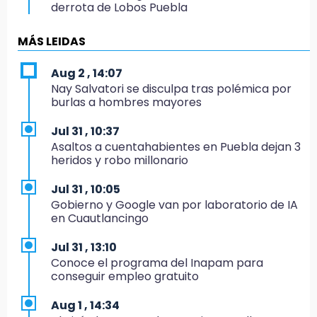
derrota de Lobos Puebla
11:31
MÁS LEIDAS
Aumentan 400 % denuncias por robo en
transporte público en 6 años
Aug 2 , 14:07
Nay Salvatori se disculpa tras polémica por
11:24
burlas a hombres mayores
Soles no bajará la guardia tras vencer a
Lobos
Jul 31 , 10:37
Asaltos a cuentahabientes en Puebla dejan 3
11:21
heridos y robo millonario
Clausuran 51 locales abandonados del
Mercado Municipal de Huauchinango
Jul 31 , 10:05
Gobierno y Google van por laboratorio de IA
11:03
en Cuautlancingo
Ataque a balazos contra vivienda alarma a
vecinos de Izúcar de Matamoros
Jul 31 , 13:10
Conoce el programa del Inapam para
10:41
conseguir empleo gratuito
Sequía y robo de elotes agravan crisis de
productores en Valle de Serdán
Aug 1 , 14:34