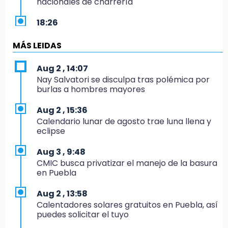
nacionales de charrería
18:26
Regresa Sheinbaum a Puebla y entrega
viviendas: programa avanza 30 %
MÁS LEIDAS
18:11
Aug 2 , 14:07
México hace historia: tricampeón de
Nay Salvatori se disculpa tras polémica por
Centroamericanos
burlas a hombres mayores
17:24
Aug 2 , 15:36
El Quintalero: la panadería de Izúcar que
Calendario lunar de agosto trae luna llena y
elabora pan de conejo para Santo Domingo
eclipse
17:20
Aug 3 , 9:48
Conductora se estampa contra vivienda y
CMIC busca privatizar el manejo de la basura
mata a trabajador en Tehuacán
en Puebla
17:18
Aug 2 , 13:58
Advierten sanciones por estacionarse en
Calentadores solares gratuitos en Puebla, así
avenida de Tlatlauquitepec
puedes solicitar el tuyo