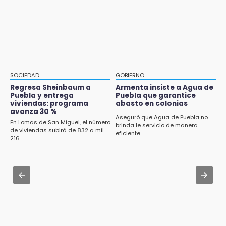
10:06
Aug 2 , 15:46
¡Comienza el camino! Pericos abre la serie
Mujeres de Coapan celebran su cultura en la
ante Campeche
Carrera de la Tortilla
9:18
Aug 2 , 14:06
Sheinbaum llega a Puebla para encabezar
Identifican a dos víctimas de fatal volcadura
programas de vivienda y reforestación
en barranco de Pantepec
SOCIEDAD
GOBIERNO
Regresa Sheinbaum a
Armenta insiste a Agua de
Aug 2 , 10:42
Puebla y entrega
Puebla que garantice
Cartonería da vida a la gastronomía en
viviendas: programa
abasto en colonias
avanza 30 %
desfile de mojigangas de Atlixco 2026
Aseguró que Agua de Puebla no
En Lomas de San Miguel, el número
brinda le servicio de manera
de viviendas subirá de 832 a mil
Aug 3 , 18:05
eficiente
216
Gobierno busca nuevos vuelos para
aeropuerto; 4 de los 12 nuevos peligran
Aug 2 , 12:04
Gas LP baja en Puebla, aprovecha el precio
esta semana