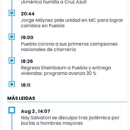
¡América humilla a Cruz Azul!
20:44
Jorge Máynez pide unidad en MC para lograr
cambios en Puebla
19:00
Puebla corona a sus primeros campeones
nacionales de charrería
18:26
Regresa Sheinbaum a Puebla y entrega
viviendas: programa avanza 30 %
18:11
México hace historia: tricampeón de
Centroamericanos
MÁS LEIDAS
17:24
Aug 2 , 14:07
El Quintalero: la panadería de Izúcar que
Nay Salvatori se disculpa tras polémica por
elabora pan de conejo para Santo Domingo
burlas a hombres mayores