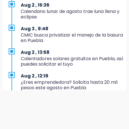
17:20
Aug 2 , 15:36
Conductora se estampa contra vivienda y
Calendario lunar de agosto trae luna llena y
mata a trabajador en Tehuacán
eclipse
17:18
Aug 3 , 9:48
Advierten sanciones por estacionarse en
CMIC busca privatizar el manejo de la basura
avenida de Tlatlauquitepec
en Puebla
17:15
Aug 2 , 13:58
Profeco suspende Cimera Gym Club en
Calentadores solares gratuitos en Puebla, así
Cholula tras detectar cinco irregularidades
puedes solicitar el tuyo
16:51
Aug 2 , 12:19
Recuperan espacios deportivos en La
¿Eres emprendedora? Solicita hasta 20 mil
Libertad
pesos este agosto en Puebla
16:45
Aug 2 , 12:34
Sheinbaum entrega tarjetas de Pensión
Alumnos de la AMIZ Puebla son forzados a
Mujeres Bienestar en Naucalpan
reproducir violencias: activista
14:45
Aug 3 , 11:07
Ejecutan a dos hombres dentro de un