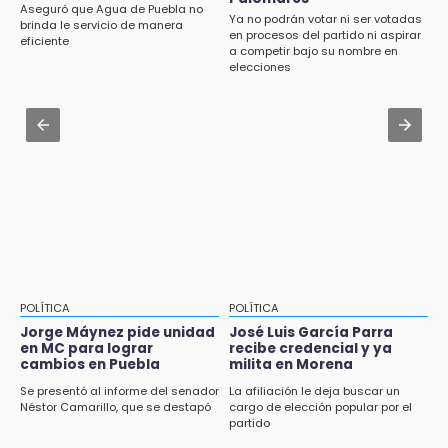
Cartonería da vida a la gastronomía en
Aseguró que Agua de Puebla no
Ya no podrán votar ni ser votadas
desfile de mojigangas de Atlixco 2026
brinda le servicio de manera
en procesos del partido ni aspirar
eficiente
a competir bajo su nombre en
Aug 3 , 18:05
elecciones
Gobierno busca nuevos vuelos para
aeropuerto; 4 de los 12 nuevos peligran
Aug 2 , 12:04
Gas LP baja en Puebla, aprovecha el precio
esta semana
POLÍTICA
POLÍTICA
Jorge Máynez pide unidad
José Luis García Parra
en MC para lograr
recibe credencial y ya
cambios en Puebla
milita en Morena
Se presentó al informe del senador
La afiliación le deja buscar un
Néstor Camarillo, que se destapó
cargo de elección popular por el
partido