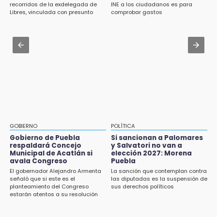
Empleo en Puebla
Jul 31 , 13:35
recorridos de la exdelegada de
INE a los ciudadanos es para
Libres, vinculada con presunto
comprobar gastos
El mexicano Karim López firma contrato
14:30
líder delictivo
multianual con Memphis Grizzlies
Presentan las 10 primeras conclusiones
sobre el fracking en México
Jul 31 , 13:46
Certifícate como operador de transporte en
14:29
Icatep
Feria Patronal invita a vivir diez días de
tradición
14:29
Acatlán: regidora llama a diputados a actuar
con justicia e imparcialidad
GOBIERNO
POLÍTICA
Gobierno de Puebla
Si sancionan a Palomares
14:21
respaldará Concejo
y Salvatori no van a
SICT descarta ampliación de la carretera
Municipal de Acatlán si
elección 2027: Morena
Izúcar de Matamoros-Amayuca en 2026
avala Congreso
Puebla
El gobernador Alejandro Armenta
La sanción que contemplan contra
13:43
señaló que si este es el
las diputadas es la suspensión de
planteamiento del Congreso
sus derechos políticos
Detienen a tres saqueadores en la zona
estarán atentos a su resolución
arqueológica de Los Teteles