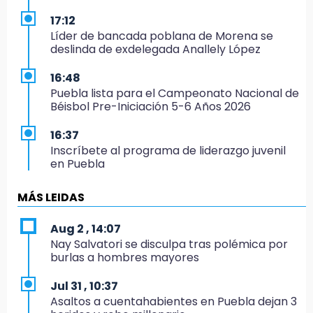
17:12
Líder de bancada poblana de Morena se
deslinda de exdelegada Anallely López
16:48
Puebla lista para el Campeonato Nacional de
Béisbol Pre-Iniciación 5-6 Años 2026
16:37
Inscríbete al programa de liderazgo juvenil
en Puebla
16:31
MÁS LEIDAS
Tras año y medio arrancará construcción del
Ecoparque Tlalli-Malinche
Aug 2 , 14:07
Nay Salvatori se disculpa tras polémica por
16:01
burlas a hombres mayores
Artemisa niega uso electoral del programa
Agua para el Bienestar
Jul 31 , 10:37
Asaltos a cuentahabientes en Puebla dejan 3
15:57