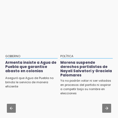
programas de vivienda y reforestación
Aug 2 , 17:07
Miss Turismo Puebla 2026 impulsa a
9:03
Chignautla como destino turístico estatal
Muere Jorge Messi
Aug 2 , 15:46
8:21
Mujeres de Coapan celebran su cultura en la
¡México vuelve a los Olímpicos!
Carrera de la Tortilla
21:25
Aug 2 , 12:04
México se queda con la plata
Gas LP baja en Puebla, aprovecha el precio
GOBIERNO
POLÍTICA
esta semana
Armenta insiste a Agua de
Morena suspende
Puebla que garantice
derechos partidistas de
abasto en colonias
Nayeli Salvatori y Graciela
Aug 2 , 14:06
Palomares
Identifican a dos víctimas de fatal volcadura
Aseguró que Agua de Puebla no
Ya no podrán votar ni ser votadas
en barranco de Pantepec
brinda le servicio de manera
en procesos del partido ni aspirar
eficiente
a competir bajo su nombre en
Aug 2 , 11:35
elecciones
Patrulla de Santa Isabel Cholula choca
contra puente en la Puebla-Atlixco
Aug 3 , 18:05