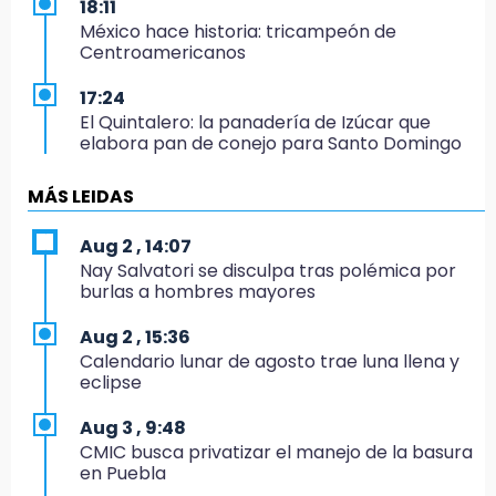
18:11
México hace historia: tricampeón de
Centroamericanos
17:24
El Quintalero: la panadería de Izúcar que
elabora pan de conejo para Santo Domingo
17:20
MÁS LEIDAS
Conductora se estampa contra vivienda y
mata a trabajador en Tehuacán
Aug 2 , 14:07
Nay Salvatori se disculpa tras polémica por
17:18
burlas a hombres mayores
Advierten sanciones por estacionarse en
avenida de Tlatlauquitepec
Aug 2 , 15:36
Calendario lunar de agosto trae luna llena y
17:15
eclipse
Profeco suspende Cimera Gym Club en
Cholula tras detectar cinco irregularidades
Aug 3 , 9:48
CMIC busca privatizar el manejo de la basura
16:51
en Puebla
Recuperan espacios deportivos en La