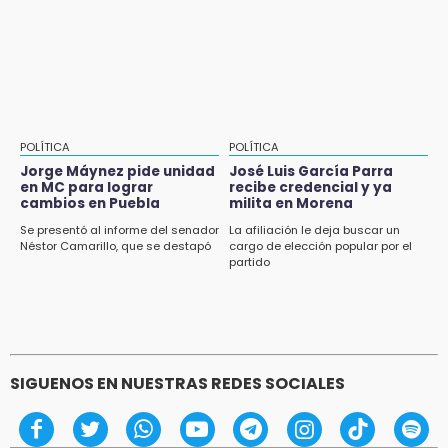
Gobierno busca nuevos vuelos para
aeropuerto; 4 de los 12 nuevos peligran
POLÍTICA
POLÍTICA
Jorge Máynez pide unidad
José Luis García Parra
en MC para lograr
recibe credencial y ya
cambios en Puebla
milita en Morena
Se presentó al informe del senador
La afiliación le deja buscar un
Néstor Camarillo, que se destapó
cargo de elección popular por el
partido
SIGUENOS EN NUESTRAS REDES SOCIALES