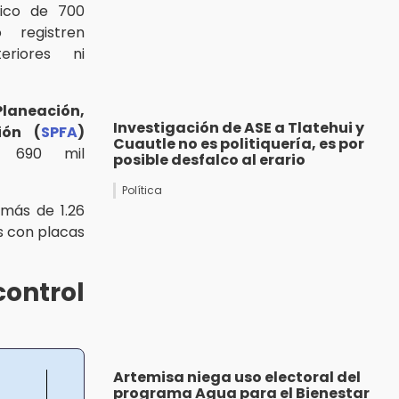
nico de 700
 registren
riores ni
aneación,
Investigación de ASE a Tlatehui y
ión (
SPFA
)
Cuautle no es politiquería, es por
 690 mil
posible desfalco al erario
Política
 más de 1.26
os con placas
ontrol
Artemisa niega uso electoral del
programa Agua para el Bienestar