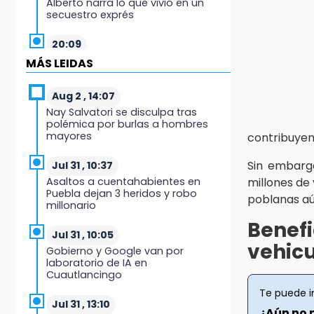
Alberto narra lo que vivió en un
secuestro exprés
20:09
Black Tiger IV hará su
MÁS LEIDAS
presentación en la Arena Puebla
Aug 2 , 14:07
19:54
Nay Salvatori se disculpa tras
Investigación de ASE a Tlatehui y
polémica por burlas a hombres
Cuautle no es politiquería, es por
mayores
contribuyen
posible desfalco al erario
Sin embarg
Jul 31 , 10:37
19:45
Asaltos a cuentahabientes en
millones de 
Estado invertirá en unidades
Puebla dejan 3 heridos y robo
poblanas aú
médicas del IMSS-Bienestar y el
millonario
SEDIF
Benef
Jul 31 , 10:05
19:35
vehicu
Gobierno y Google van por
De la Vega niega venta de Bravos
laboratorio de IA en
Cuautlancingo
19:34
Te puede i
Desalojan a dos comerciantes en
Jul 31 , 13:10
¿Aún no 
Valsequillo por invasión en zona