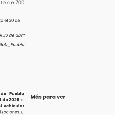
te de 700
l 30 de abril
@Gob_Puebla
 de Puebla
Más para ver
l de 2026
el
l vehicular
izaciones. El