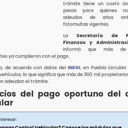
trámite tiene un costo ú
pesos para quienes no
adeudos de años ante
fotomultas vigentes.
La
Secretaría de Pl
Finanzas y Administrac
informó que más de
tes ya cumplieron con el pago.
o, de acuerdo con datos del
INEGI
, en Puebla circulan
vehículos, lo que significa que más de 300 mil propietari
n adeudan el trámite.
icios del pago oportuno del c
lar
nteresar:
pagas Control Vehicular? Conoce los módulos que