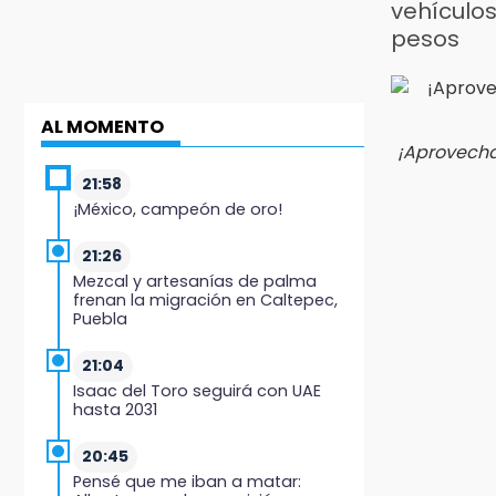
vehículo
pesos
AL MOMENTO
¡Aprovecha!
21:58
¡México, campeón de oro!
21:26
Mezcal y artesanías de palma
frenan la migración en Caltepec,
Puebla
21:04
Isaac del Toro seguirá con UAE
hasta 2031
20:45
Pensé que me iban a matar: