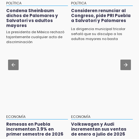
15:53
POLÍTICA
POLÍTICA
Examen de control UNAM 2026 se aplicará
Jul 30 , 12:01
Condena Sheinbaum
Consideren renunciar al
en 4 sedes en agosto
dichos de Palomares y
Congreso, pide PRI Puebla
¿Estudias en una escuela militarizada? Esto
Salvatori vs adultos
a Salvatori y Palomares
debes hacer tras la orden de la SEP
mayores
15:43
La dirigencia municipal tricolor
La presidenta de México rechazó
señaló que su disculpa a los
Omar Muñoz pide responsabilidad a
Jul 30 , 14:45
tajantemente cualquier acto de
adultos mayores no basta
diputadas en sus declaraciones públicas
discriminación
Concacaf rechaza plan de la FIFA para
vender participación de sus torneos
15:22
Tehuacán: Buscan devolver 10 mil placas y
Jul 30 , 13:40
licencias retenidas durante 15 años
Artistas de Izúcar podrán solicitar apoyos de
hasta 70 mil pesos con Equiparte
15:13
Fuga de agua cumple casi un mes sin ser
atendida en San Andrés Cholula
15:13
Armenta confirma apertura de siete nuevas
Casas Carmen Serdán
ECONOMÍA
ECONOMÍA
Remesas en Puebla
Volkswagen y Audi
incrementan 3.9% en
incrementan sus ventas
15:12
primer semestre de 2026
de enero a julio de 2026
Puebla vibrará con una noche de fútbol,