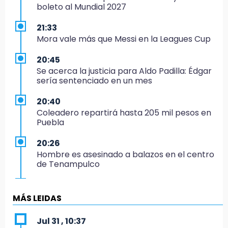
boleto al Mundial 2027
21:33
Mora vale más que Messi en la Leagues Cup
20:45
Se acerca la justicia para Aldo Padilla: Édgar
sería sentenciado en un mes
20:40
Coleadero repartirá hasta 205 mil pesos en
Puebla
20:26
Hombre es asesinado a balazos en el centro
de Tenampulco
19:49
BUAP pagó 74 millones por 25 nuevos
MÁS LEIDAS
autobuses del STU
Jul 31 , 10:37
19:33