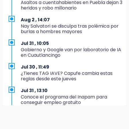
Asaltos a cuentahabientes en Puebla dejan 3
Hallan sin vida a mujer y sus dos hijos en
heridos y robo millonario
vivienda de Huauchinango
Aug 2 , 14:07
19:27
Nay Salvatori se disculpa tras polémica por
Identifican a dos hermanos asesinados cerca
burlas a hombres mayores
de la Central de Abastos de Huixcolotla
Jul 31 , 10:05
19:22
Gobierno y Google van por laboratorio de IA
Supervisa rectora Lilia Cedillo proceso de
en Cuautlancingo
inscripción del nivel superior
Jul 30 , 11:49
19:09
¿Tienes TAG IAVE? Capufe cambia estas
Checo y Cadillac, en blanco antes del parón
reglas desde este jueves
19:00
Jul 31 , 13:10
SSP pagará 63 millones por mantenimiento a
Conoce el programa del Inapam para
cámaras y luminaria del Periférico
conseguir empleo gratuito
18:14
Jul 31 , 12:59
Remesas en Puebla incrementan 3.9% en
Aprovecha las Ferias de Paz con consultas
primer semestre de 2026
médicas gratis en Puebla