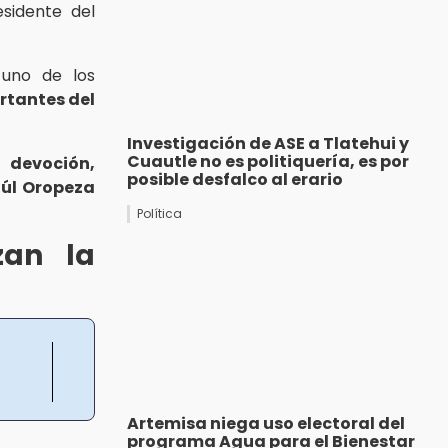
esidente del
uno de los
tantes del
Investigación de ASE a Tlatehui y
Cuautle no es politiquería, es por
 devoción,
posible desfalco al erario
úl Oropeza
Política
zan la
Artemisa niega uso electoral del
programa Agua para el Bienestar