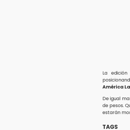
30 mil visitantes en feria
15:07
Rastro de Atlixco descarta
clembuterol y alerta por
mataderos clandestinos
15:03
Cholula estrena agenda cultural
con siete actividades
La edición
posicionan
América La
De igual ma
de pesos. Q
estarán mon
TAGS