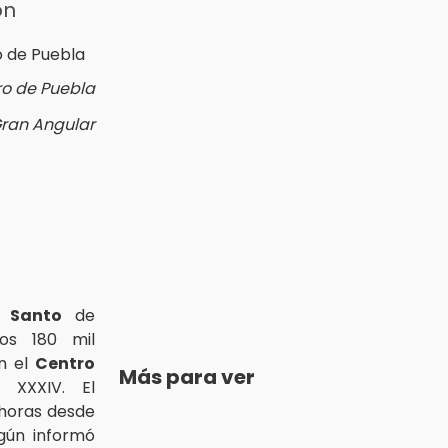
ón
ro de Puebla
Gran Angular
s Santo
de
os 180 mil
en el
Centro
Más para ver
 XXXIV. El
0 horas desde
egún informó