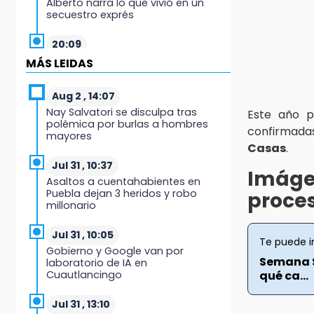
Alberto narra lo que vivió en un
secuestro exprés
20:09
Black Tiger IV hará su
MÁS LEIDAS
presentación en la Arena Puebla
Aug 2 , 14:07
19:54
Nay Salvatori se disculpa tras
Este año p
Investigación de ASE a Tlatehui y
polémica por burlas a hombres
Cuautle no es politiquería, es por
confirmadas
mayores
posible desfalco al erario
Casas
.
Jul 31 , 10:37
19:45
Imáge
Asaltos a cuentahabientes en
Estado invertirá en unidades
Puebla dejan 3 heridos y robo
proces
médicas del IMSS-Bienestar y el
millonario
SEDIF
Jul 31 , 10:05
19:35
Te puede i
Gobierno y Google van por
De la Vega niega venta de Bravos
Semana S
laboratorio de IA en
Cuautlancingo
qué ca...
19:34
Desalojan a dos comerciantes en
Jul 31 , 13:10
Valsequillo por invasión en zona