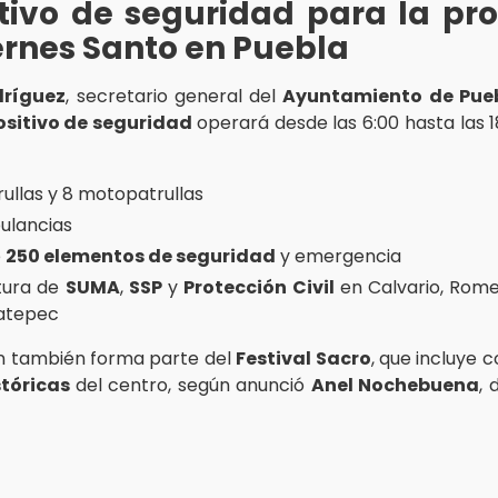
tivo de seguridad para la pro
ernes Santo en Puebla
dríguez
, secretario general del
Ayuntamiento de Pue
ositivo de seguridad
operará desde las 6:00 hasta las 1
rullas y 8 motopatrullas
ulancias
e
250 elementos de seguridad
y emergencia
tura de
SUMA
,
SSP
y
Protección Civil
en Calvario, Rome
atepec
n también forma parte del
Festival Sacro
, que incluye 
stóricas
del centro, según anunció
Anel Nochebuena
, 