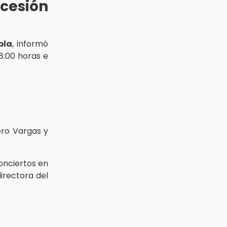
cesión
bla
, informó
8:00 horas e
ro Vargas y
conciertos en
directora del