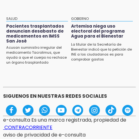
15:01
Gobierno de Puebla respaldará Concejo
Municipal de Acatlán si avala Congreso
SALUD
GOBIERNO
Pacientes trasplantados
Artemisa niega uso
14:56
denuncian desabasto de
electoral del programa
Regístrate a la clase gratuita de ballet con
medicamentos en IMSS
Agua para el Bienestar
San José
Elisa Carrillo en Puebla
La titular de la Secretaría de
Acusan suministro irregular del
Bienestar indicó que la petición de
medicamento Tacrolimus, que
14:43
INE a los ciudadanos es para
ayuda a que el cuerpo no rechace
comprobar gastos
Conductor de Atencingo resulta lesionado al
un órgano trasplantado
volcar en libramiento de Tepeojuma
14:40
Tres incendios movilizan a Bomberos y
Protección Civil en menos de 24 horas
SIGUENOS EN NUESTRAS REDES SOCIALES
e-consulta Es una marca registrada, propiedad de
CONTRACORRIENTE
aviso de privacidad de e-consulta