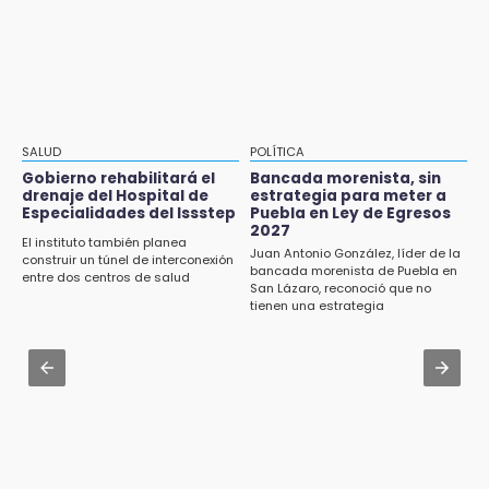
Jul 31 , 16:31
plaza de Libres
Armenta pide denunciar abusos en
Academia Militarizada Ignacio Zaragoza
15:26
Grupo armado asalta gasera en San Andrés
Jul 31 , 13:35
Cholula
El mexicano Karim López firma contrato
multianual con Memphis Grizzlies
15:21
SALUD
POLÍTICA
Texmelucan contará con más de 500
Jul 31 , 17:16
Gobierno rehabilitará el
Bancada morenista, sin
cámaras de videovigilancia
drenaje del Hospital de
estrategia para meter a
¿Se va? Real Madrid anunció que no igualaran
Especialidades del Issstep
Puebla en Ley de Egresos
el precio por Vinícius Jr.
2027
15:08
El instituto también planea
Juan Antonio González, líder de la
Huitzilan de Serdán espera hasta 30 mil
construir un túnel de interconexión
Jul 31 , 13:46
bancada morenista de Puebla en
visitantes en feria
entre dos centros de salud
San Lázaro, reconoció que no
Certifícate como operador de transporte en
tienen una estrategia
Icatep
15:07
Rastro de Atlixco descarta clembuterol y
Jul 31 , 14:02
alerta por mataderos clandestinos
Prepárate para lluvias intensas por frente
frío en Puebla
15:03
Cholula estrena agenda cultural con siete
actividades