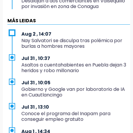
Desalojan a dos comerciantes en Valsequillo
por invasión en zona de Conagua
19:18
MÁS LEIDAS
Bancada morenista, sin estrategia para
meter a Puebla en Ley de Egresos 2027
Aug 2 , 14:07
Nay Salvatori se disculpa tras polémica por
18:54
burlas a hombres mayores
Gobierno rehabilitará el drenaje del Hospital
de Especialidades del Issstep
Jul 31 , 10:37
Asaltos a cuentahabientes en Puebla dejan 3
18:49
heridos y robo millonario
Sujeto asalta banco en Plaza Dorada tras
amenazar con supuesto explosivo
Jul 31 , 10:05
Gobierno y Google van por laboratorio de IA
18:43
en Cuautlancingo
Renuncia Norman Campos, responsable de
ciclovías de Chedraui
Jul 31 , 13:10
Conoce el programa del Inapam para
18:13
conseguir empleo gratuito
Pacientes trasplantados denuncian
desabasto de medicamentos en IMSS San
Aug 1 , 14:34