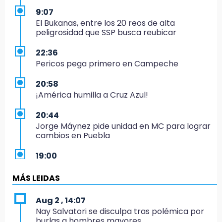
9:07
El Bukanas, entre los 20 reos de alta
peligrosidad que SSP busca reubicar
22:36
Pericos pega primero en Campeche
20:58
¡América humilla a Cruz Azul!
20:44
Jorge Máynez pide unidad en MC para lograr
cambios en Puebla
19:00
Puebla corona a sus primeros campeones
nacionales de charrería
MÁS LEIDAS
18:26
Aug 2 , 14:07
Regresa Sheinbaum a Puebla y entrega
Nay Salvatori se disculpa tras polémica por
viviendas: programa avanza 30 %
burlas a hombres mayores