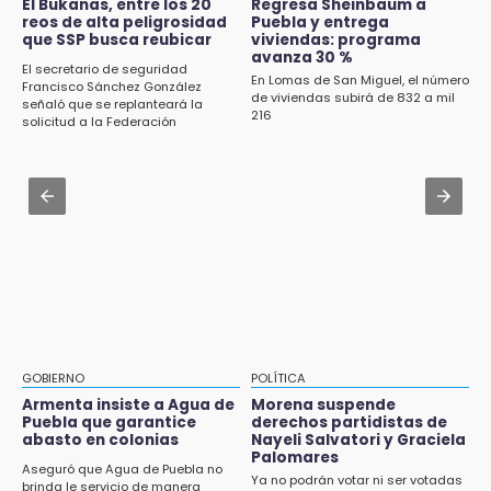
Aug 2 , 10:42
El Bukanas, entre los 20
Regresa Sheinbaum a
reos de alta peligrosidad
Puebla y entrega
Cartonería da vida a la gastronomía en
que SSP busca reubicar
viviendas: programa
desfile de mojigangas de Atlixco 2026
avanza 30 %
El secretario de seguridad
En Lomas de San Miguel, el número
Francisco Sánchez González
Aug 3 , 18:05
de viviendas subirá de 832 a mil
señaló que se replanteará la
216
Gobierno busca nuevos vuelos para
solicitud a la Federación
aeropuerto; 4 de los 12 nuevos peligran
Aug 2 , 12:04
Gas LP baja en Puebla, aprovecha el precio
esta semana
GOBIERNO
POLÍTICA
Armenta insiste a Agua de
Morena suspende
Puebla que garantice
derechos partidistas de
abasto en colonias
Nayeli Salvatori y Graciela
Palomares
Aseguró que Agua de Puebla no
Ya no podrán votar ni ser votadas
brinda le servicio de manera