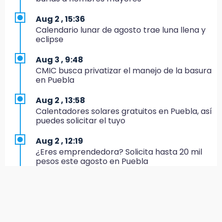
18:11
Aug 2 , 15:36
México hace historia: tricampeón de
Calendario lunar de agosto trae luna llena y
Centroamericanos
eclipse
17:24
Aug 3 , 9:48
El Quintalero: la panadería de Izúcar que
CMIC busca privatizar el manejo de la basura
elabora pan de conejo para Santo Domingo
en Puebla
17:20
Aug 2 , 13:58
Conductora se estampa contra vivienda y
Calentadores solares gratuitos en Puebla, así
mata a trabajador en Tehuacán
puedes solicitar el tuyo
17:18
Aug 2 , 12:19
Advierten sanciones por estacionarse en
¿Eres emprendedora? Solicita hasta 20 mil
avenida de Tlatlauquitepec
pesos este agosto en Puebla
17:15
Aug 3 , 11:07
Profeco suspende Cimera Gym Club en
Aprovecha; Volkswagen abre vacantes para
Cholula tras detectar cinco irregularidades
estudiantes con apoyo de 6 mil pesos
16:51