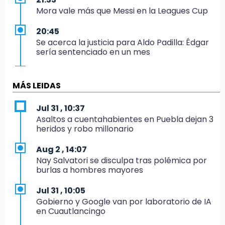
Mora vale más que Messi en la Leagues Cup
20:45
Se acerca la justicia para Aldo Padilla: Édgar
sería sentenciado en un mes
20:40
Coleadero repartirá hasta 205 mil pesos en
MÁS LEIDAS
Puebla
Jul 31 , 10:37
20:26
Asaltos a cuentahabientes en Puebla dejan 3
Hombre es asesinado a balazos en el centro
heridos y robo millonario
de Tenampulco
Aug 2 , 14:07
19:49
Nay Salvatori se disculpa tras polémica por
BUAP pagó 74 millones por 25 nuevos
burlas a hombres mayores
autobuses del STU
Jul 31 , 10:05
19:33
Gobierno y Google van por laboratorio de IA
Hallan sin vida a mujer y sus dos hijos en
en Cuautlancingo
vivienda de Huauchinango