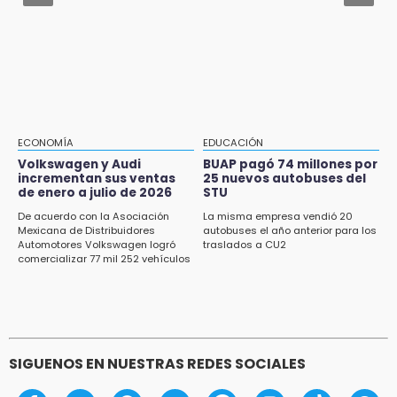
Robos a cuentahabientes en Puebla, por
filtraciones desde bancos: SSP
15:43
Omar Muñoz pide responsabilidad a
diputadas en sus declaraciones públicas
15:22
Tehuacán: Buscan devolver 10 mil placas y
licencias retenidas durante 15 años
ECONOMÍA
EDUCACIÓN
Volkswagen y Audi
BUAP pagó 74 millones por
15:13
incrementan sus ventas
25 nuevos autobuses del
de enero a julio de 2026
STU
Fuga de agua cumple casi un mes sin ser
atendida en San Andrés Cholula
De acuerdo con la Asociación
La misma empresa vendió 20
Mexicana de Distribuidores
autobuses el año anterior para los
Automotores Volkswagen logró
traslados a CU2
15:13
comercializar 77 mil 252 vehículos
Armenta confirma apertura de siete nuevas
Casas Carmen Serdán
SIGUENOS EN NUESTRAS REDES SOCIALES