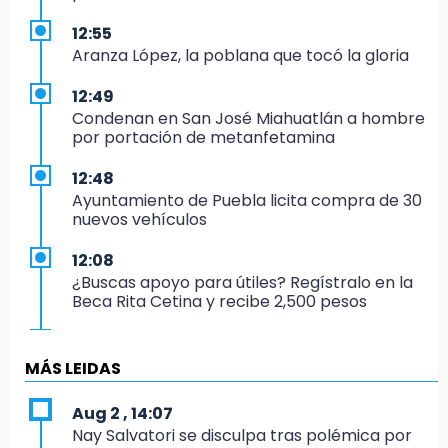
12:55
Aranza López, la poblana que tocó la gloria
12:49
Condenan en San José Miahuatlán a hombre
por portación de metanfetamina
12:48
Ayuntamiento de Puebla licita compra de 30
nuevos vehículos
12:08
¿Buscas apoyo para útiles? Regístralo en la
Beca Rita Cetina y recibe 2,500 pesos
12:07
Profeco clausura Cimera Gym Club, de Club
MÁS LEIDAS
Alpha, en San Pedro Cholula
Aug 2 , 14:07
12:06
Nay Salvatori se disculpa tras polémica por
Toma precauciones por lluvias fuertes en