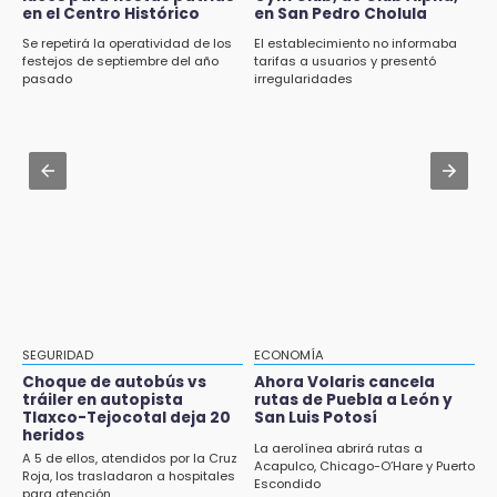
¡México, campeón de oro!
en el Centro Histórico
en San Pedro Cholula
Jul 31 , 18:25
Por primera vez concretan divorcios
Se repetirá la operatividad de los
El establecimiento no informaba
21:26
administrativos en Tehuacán
festejos de septiembre del año
tarifas a usuarios y presentó
Mezcal y artesanías de palma frenan la
pasado
irregularidades
migración en Caltepec, Puebla
Jul 31 , 16:27
Conoce los estrenos de cine que llegan a
21:04
Puebla en agosto
Isaac del Toro seguirá con UAE hasta 2031
Aug 1 , 17:55
20:45
Comprarán 119 motos y patrullas para el
Pensé que me iban a matar: Alberto narra lo
CECSNSP en Puebla
que vivió en un secuestro exprés
20:09
Black Tiger IV hará su presentación en la
Arena Puebla
SEGURIDAD
ECONOMÍA
Choque de autobús vs
Ahora Volaris cancela
19:54
tráiler en autopista
rutas de Puebla a León y
Tlaxco-Tejocotal deja 20
San Luis Potosí
Investigación de ASE a Tlatehui y Cuautle no
heridos
es politiquería, es por posible desfalco al
La aerolínea abrirá rutas a
A 5 de ellos, atendidos por la Cruz
erario
Acapulco, Chicago-O’Hare y Puerto
Roja, los trasladaron a hospitales
Escondido
para atención