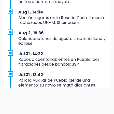
burlas a hombres mayores
Puebla este fin de semana
Aug 1 , 14:34
11:47
Abrirán lugares en la Rosario Castellanos a
¿Vas a remodelar? Infonavit te presta hasta
rechazados UNAM: Sheinbaum
71 mil pesos en 2026
Aug 2 , 15:36
11:43
Calendario lunar de agosto trae luna llena y
Icatep abre 6 cursos desde 600 pesos:
eclipse
checa fechas y cómo inscribirte
Jul 31 , 14:22
11:34
Robos a cuentahabientes en Puebla, por
Choque de autobús vs tráiler en autopista
filtraciones desde bancos: SSP
Tlaxco-Tejocotal deja 20 heridos
Jul 31 , 13:42
11:19
Policía Auxiliar de Puebla pierde una
Rommel, reo que murió en San Miguel, sufrió
elemento; su novio se mató días antes
un infarto: SSP
Aug 1 , 10:07
11:11
Asesinan a ex regidor por Morena en
Tragedia en Tehuacán; adolescente fallece
Amozoc
al ser arrollado en ciclovía