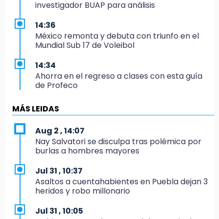
investigador BUAP para análisis
14:36
México remonta y debuta con triunfo en el
Mundial Sub 17 de Voleibol
14:34
Ahorra en el regreso a clases con esta guía
de Profeco
14:33
MÁS LEIDAS
Recuperan taxi robado abandonado en la
colonia Amatitlanes, Izúcar de Matamoros
Aug 2 , 14:07
Nay Salvatori se disculpa tras polémica por
14:31
burlas a hombres mayores
Regístrate en el Programa de Apoyo al
Empleo en Puebla
Jul 31 , 10:37
Asaltos a cuentahabientes en Puebla dejan 3
14:30
heridos y robo millonario
Presentan las 10 primeras conclusiones
sobre el fracking en México
Jul 31 , 10:05