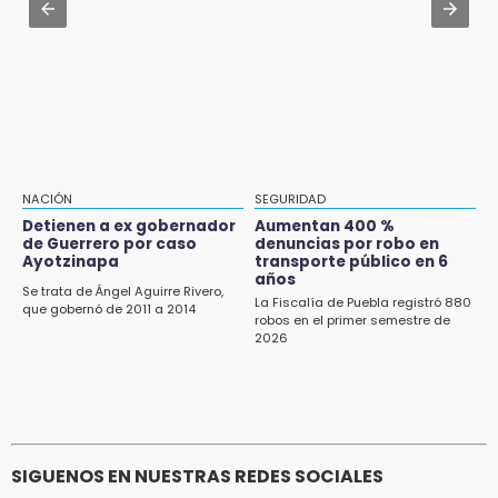
Soles no bajará la guardia tras vencer a
Lobos
Jul 31 , 15:16
Diputadas pelean coordinación morenista en
11:21
Cholula
Clausuran 51 locales abandonados del
Mercado Municipal de Huauchinango
11:03
Ataque a balazos contra vivienda alarma a
NACIÓN
SEGURIDAD
vecinos de Izúcar de Matamoros
Detienen a ex gobernador
Aumentan 400 %
de Guerrero por caso
denuncias por robo en
10:41
Ayotzinapa
transporte público en 6
Sequía y robo de elotes agravan crisis de
años
Se trata de Ángel Aguirre Rivero,
productores en Valle de Serdán
La Fiscalía de Puebla registró 880
que gobernó de 2011 a 2014
robos en el primer semestre de
2026
10:15
Volaris ofertará vuelos a Chicago, Acapulco y
Puerto Escondido desde Puebla
9:49
Patrulla de Texmelucan cae a barranca en
SIGUENOS EN NUESTRAS REDES SOCIALES
San Rafael Tlanalapan