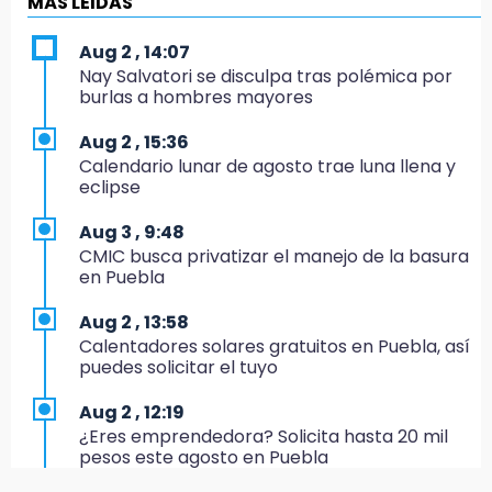
MÁS LEIDAS
17:24
Aug 2 , 14:07
El Quintalero: la panadería de Izúcar que
Nay Salvatori se disculpa tras polémica por
elabora pan de conejo para Santo Domingo
burlas a hombres mayores
17:20
Aug 2 , 15:36
Conductora se estampa contra vivienda y
Calendario lunar de agosto trae luna llena y
mata a trabajador en Tehuacán
eclipse
17:18
Aug 3 , 9:48
Advierten sanciones por estacionarse en
CMIC busca privatizar el manejo de la basura
avenida de Tlatlauquitepec
en Puebla
17:15
Aug 2 , 13:58
Profeco suspende Cimera Gym Club en
Calentadores solares gratuitos en Puebla, así
Cholula tras detectar cinco irregularidades
puedes solicitar el tuyo
16:51
Aug 2 , 12:19
Recuperan espacios deportivos en La
¿Eres emprendedora? Solicita hasta 20 mil
Libertad
pesos este agosto en Puebla