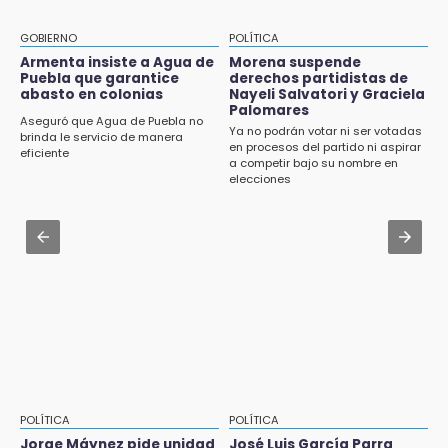
9:03
Aug 3 , 22:11
Muere Jorge Messi
CDH pide a Palomares y Nay Salvatori no
GOBIERNO
POLÍTICA
estigmatizar a adultos mayores
Armenta insiste a Agua de
Morena suspende
8:21
Puebla que garantice
derechos partidistas de
¡México vuelve a los Olímpicos!
abasto en colonias
Nayeli Salvatori y Graciela
Aug 2 , 10:42
Palomares
Cartonería da vida a la gastronomía en
Aseguró que Agua de Puebla no
Ya no podrán votar ni ser votadas
desfile de mojigangas de Atlixco 2026
brinda le servicio de manera
en procesos del partido ni aspirar
eficiente
a competir bajo su nombre en
Aug 3 , 18:05
elecciones
Gobierno busca nuevos vuelos para
aeropuerto; 4 de los 12 nuevos peligran
Aug 2 , 12:04
Gas LP baja en Puebla, aprovecha el precio
esta semana
POLÍTICA
POLÍTICA
Jorge Máynez pide unidad
José Luis García Parra